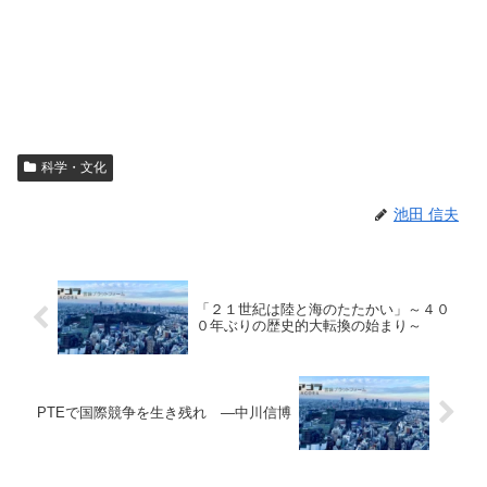
科学・文化
池田 信夫
「２１世紀は陸と海のたたかい」～４０
０年ぶりの歴史的大転換の始まり～
PTEで国際競争を生き残れ ―中川信博