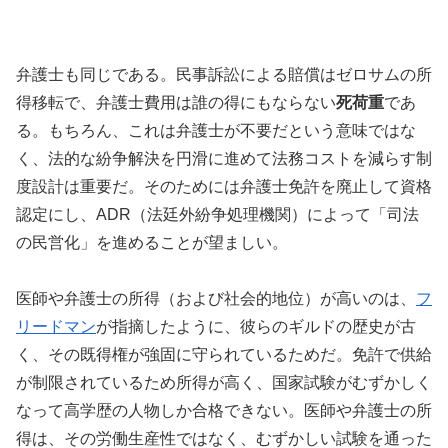
弁護士も同じである。民事訴訟による賠償はゼロサムの所
得移転で、弁護士費用は誰の得にもならない
死荷重
であ
る。もちろん、これは弁護士が不要だという意味ではな
く、法的な紛争解決を円滑に進めて法務コストを減らす制
度設計は重要だ。そのためには弁護士免許を廃止して資格
認定にし、ADR（法廷外紛争処理機関）によって「司法
の民営化」を進めることが望ましい。
医師や弁護士の所得（および社会的地位）が高いのは、
フ
リードマン
が指摘したように、彼らのギルドの歴史が古
く、その既得権が強固に守られているためだ。免許で供給
が制限されているため所得が高く、国家試験がむずかしく
なって高学歴の人物しか合格できない。医師や弁護士の所
得は、その労働生産性ではなく、むずかしい試験を通った