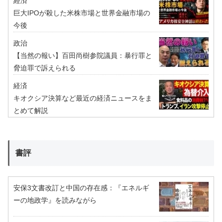
経済
巨大IPOが殺した米株市場と世界金融市場の
今後
政治
【当然の報い】百田尚樹参院議員：暴行罪と
脅迫罪で訴えられる
経済
キオクシア決算など最近の経済ニュースをま
とめて解説
書評
安保3文書改訂と中国の存在感：『エネルギ
ーの地政学』を読みながら