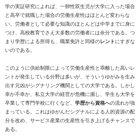
学の実証研究によれば、一卵性双生児が大学に入った場合
と高卒で就職した場合の労働生産性はほとんど変わらな
い。労働者として必要な知識のほとんどは中学までに身に
つけ、高校教育でさえ大多数の労働者には余分である。つ
まり学歴による所得も、職業免許と同様の
レント
にすぎな
いのである。
このように供給制限によって労働生産性と乖離した高いレ
ントが発生している分野は多いが、そういうゆがみを生み
出す元凶がシグナリング機関としての大学である。しかし
幸か不幸か、私立大学の経営が危機に瀕し、学生も大学を
卒業して専門学校に行くなど、
学歴から資格へ
の流れが強
まっている。これはゆがんだシグナルによる人的資源の配
分を改め、サービス産業の生産性を引き上げるチャンスで
ある。