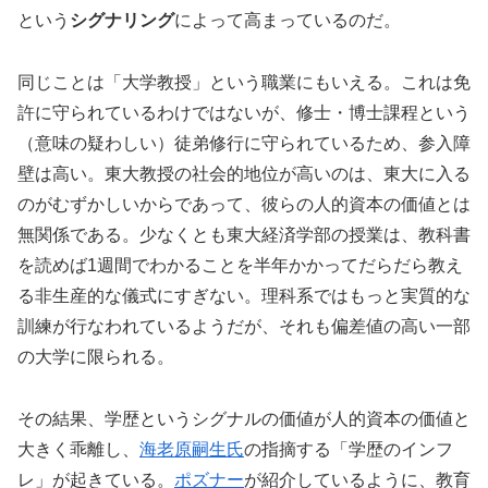
という
シグナリング
によって高まっているのだ。
同じことは「大学教授」という職業にもいえる。これは免
許に守られているわけではないが、修士・博士課程という
（意味の疑わしい）徒弟修行に守られているため、参入障
壁は高い。東大教授の社会的地位が高いのは、東大に入る
のがむずかしいからであって、彼らの人的資本の価値とは
無関係である。少なくとも東大経済学部の授業は、教科書
を読めば1週間でわかることを半年かかってだらだら教え
る非生産的な儀式にすぎない。理科系ではもっと実質的な
訓練が行なわれているようだが、それも偏差値の高い一部
の大学に限られる。
その結果、学歴というシグナルの価値が人的資本の価値と
大きく乖離し、
海老原嗣生氏
の指摘する「学歴のインフ
レ」が起きている。
ポズナー
が紹介しているように、教育