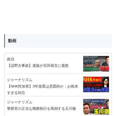
動画
政治
【辺野古事故】遺族が百田発言に激怒
ジャーナリズム
【NHK性加害】3年放置は意図的か：お粗末
すぎる対応
ジャーナリズム
警察官の正当な職務執行を罵倒する玉川徹