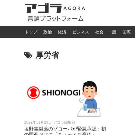
トップ
政治
経済
ビジネス
社会・一般
国際
厚労省
2022年11月23日
アゴラ編集部
塩野義製薬のゾコーバが緊急承認：初
の国産だけに「ちょっとお高め」