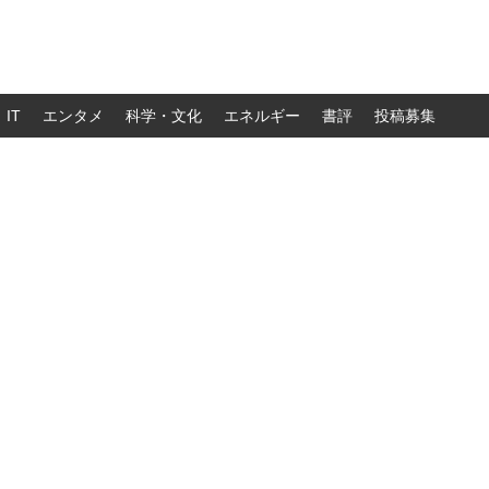
IT
エンタメ
科学・文化
エネルギー
書評
投稿募集