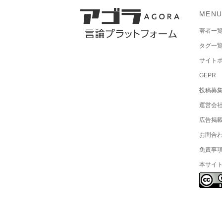
MEN
著者一
タグ一
サイト
GEPR
投稿募
運営会
広告掲
お問合
免責事
本サイ