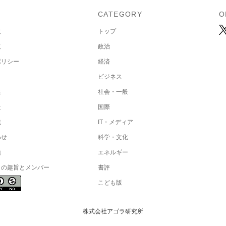
U
CATEGORY
O
覧
トップ
覧
政治
ポリシー
経済
ビジネス
集
社会・一般
社
国際
載
IT・メディア
わせ
科学・文化
項
エネルギー
トの趣旨とメンバー
書評
こども版
株式会社アゴラ研究所