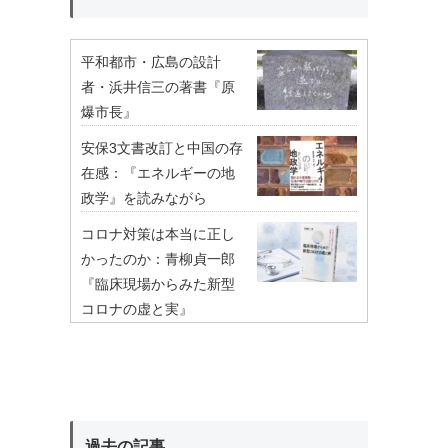
平和都市・広島の設計
者・浜井信三の著書『原
爆市長』
安保3文書改訂と中国の存
在感：『エネルギーの地
政学』を読みながら
コロナ対策は本当に正し
かったのか：青柳貞一郎
『臨床現場からみた新型
コロナの虚と実』
過去の記事