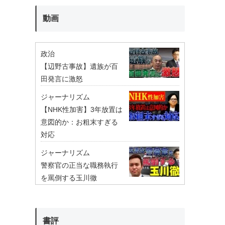
動画
政治
【辺野古事故】遺族が百
田発言に激怒
ジャーナリズム
【NHK性加害】3年放置は
意図的か：お粗末すぎる
対応
ジャーナリズム
警察官の正当な職務執行
を罵倒する玉川徹
書評