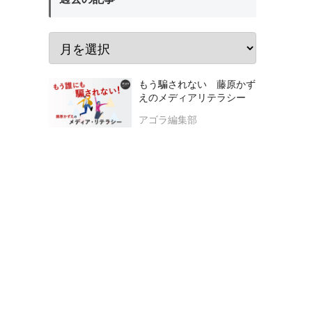
もう騙されない 藤原かず
えのメディアリテラシー
アゴラ編集部