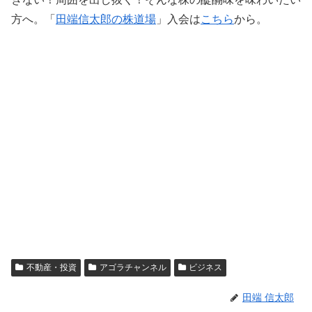
方へ。「
田端信太郎の株道場
」入会は
こちら
から。
不動産・投資
アゴラチャンネル
ビジネス
田端 信太郎