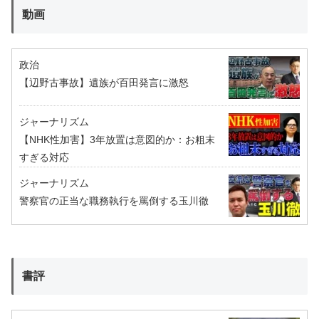
動画
政治
【辺野古事故】遺族が百田発言に激怒
ジャーナリズム
【NHK性加害】3年放置は意図的か：お粗末
すぎる対応
ジャーナリズム
警察官の正当な職務執行を罵倒する玉川徹
書評