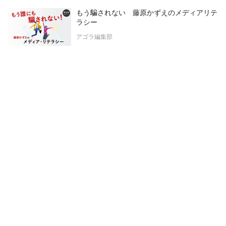
もう騙されない 藤原かずえのメディアリテ
ラシー
アゴラ編集部