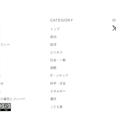
U
CATEGORY
O
覧
トップ
覧
政治
ポリシー
経済
ビジネス
集
社会・一般
社
国際
載
IT・メディア
わせ
科学・文化
項
エネルギー
トの趣旨とメンバー
書評
こども版