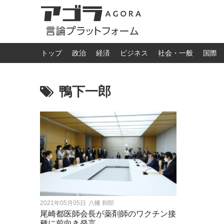
トップ
政治
経済
ビジネス
社会・一般
国際
鴨下一郎
2021年05月05日
八幡 和郎
尾崎都医師会長が薬剤師のワクチン接
種に前向き発言