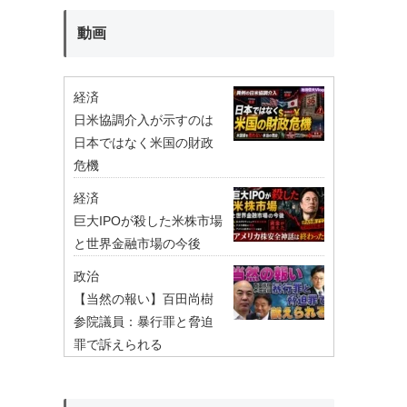
動画
経済
日米協調介入が示すのは
日本ではなく米国の財政
危機
経済
巨大IPOが殺した米株市場
と世界金融市場の今後
政治
【当然の報い】百田尚樹
参院議員：暴行罪と脅迫
罪で訴えられる