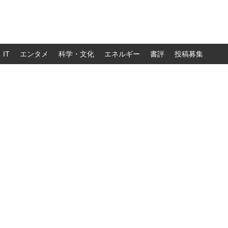
IT
エンタメ
科学・文化
エネルギー
書評
投稿募集