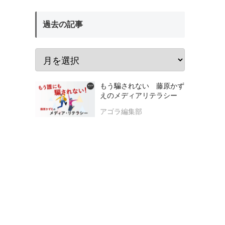
過去の記事
もう騙されない 藤原かず
えのメディアリテラシー
アゴラ編集部