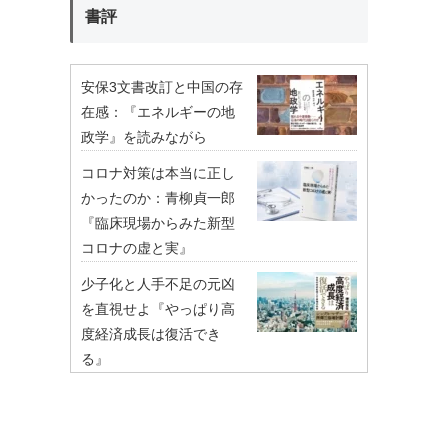
書評
安保3文書改訂と中国の存
在感：『エネルギーの地
政学』を読みながら
コロナ対策は本当に正し
かったのか：青柳貞一郎
『臨床現場からみた新型
コロナの虚と実』
少子化と人手不足の元凶
を直視せよ『やっぱり高
度経済成長は復活でき
る』