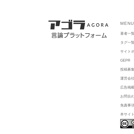
MEN
著者一
タグ一
サイト
GEPR
投稿募
運営会
広告掲
お問合
免責事
本サイ