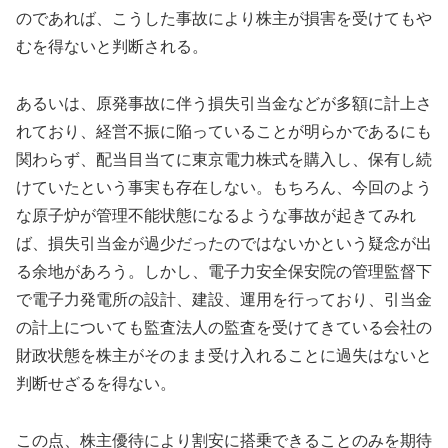
のであれば、こうした事故により株主が損害を受けてもや
むを得ないと判断される。
あるいは、原発事故に伴う損失引当金などが多額に計上さ
れており、経営不振に陥っていることが明らかであるにも
関わらず、配当目当てに東京電力株式を購入し、保有し続
けていたという事実も存在しない。もちろん、今回のよう
な原子炉が管理不能状態になるような事故が起きてみれ
ば、損失引当金が過少だったのではないかという疑念が出
る余地があろう。しかし、電子力安全保安院の管理監督下
で電子力発電所の設計、建設、運用を行っており、引当金
の計上についても監査法人の監査を受けてきている会社の
財政状態を株主がそのまま受け入れることに過失はないと
判断せざるを得ない。
この点、株主優待により割安に搭乗できることのみを期待