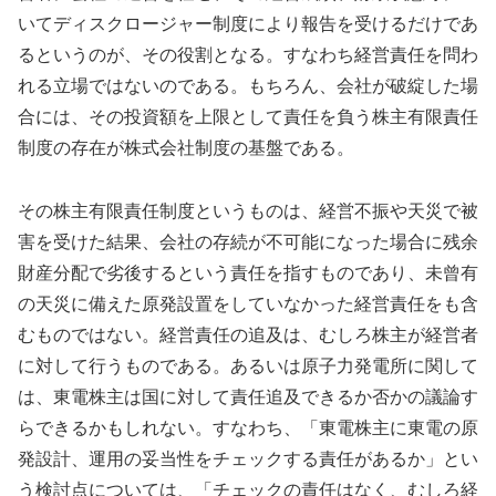
いてディスクロージャー制度により報告を受けるだけであ
るというのが、その役割となる。すなわち経営責任を問わ
れる立場ではないのである。もちろん、会社が破綻した場
合には、その投資額を上限として責任を負う株主有限責任
制度の存在が株式会社制度の基盤である。
その株主有限責任制度というものは、経営不振や天災で被
害を受けた結果、会社の存続が不可能になった場合に残余
財産分配で劣後するという責任を指すものであり、未曾有
の天災に備えた原発設置をしていなかった経営責任をも含
むものではない。経営責任の追及は、むしろ株主が経営者
に対して行うものである。あるいは原子力発電所に関して
は、東電株主は国に対して責任追及できるか否かの議論す
らできるかもしれない。すなわち、「東電株主に東電の原
発設計、運用の妥当性をチェックする責任があるか」とい
う検討点については、「チェックの責任はなく、むしろ経