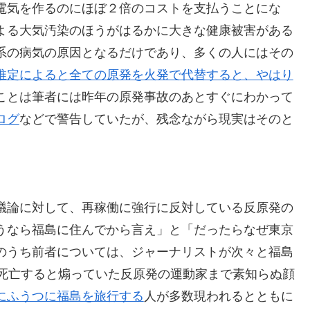
電気を作るのにほぼ２倍のコストを支払うことにな
よる大気汚染のほうがはるかに大きな健康被害がある
系の病気の原因となるだけであり、多くの人にはその
推定によると全ての原発を火発で代替すると、やはり
ことは筆者には昨年の原発事故のあとすぐにわかって
ログ
などで警告していたが、残念ながら現実はそのと
議論に対して、再稼働に強行に反対している反原発の
うなら福島に住んでから言え」と「だったらなぜ東京
のうち前者については、ジャーナリストが次々と福島
人死亡すると煽っていた反原発の運動家まで素知らぬ顔
にふうつに福島を旅行する
人が多数現われるとともに