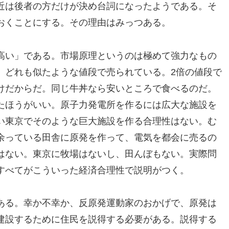
近は後者の方だけが決め台詞になったようである。そ
おくことにする。その理由はみっつある。
高い」である。市場原理というのは極めて強力なもの
、どれも似たような値段で売られている。2倍の値段で
けだからだ。同じ牛丼なら安いところで食べるのだ。
たほうがいい。原子力発電所を作るには広大な施設を
い東京でそのような巨大施設を作る合理性はない。む
余っている田舎に原発を作って、電気を都会に売るの
はない。東京に牧場はないし、田んぼもない。実際問
すべてがこういった経済合理性で説明がつく。
ある。幸か不幸か、反原発運動家のおかげで、原発は
建設するために住民を説得する必要がある。説得する