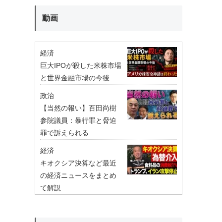
動画
経済
巨大IPOが殺した米株市場
と世界金融市場の今後
政治
【当然の報い】百田尚樹
参院議員：暴行罪と脅迫
罪で訴えられる
経済
キオクシア決算など最近
の経済ニュースをまとめ
て解説