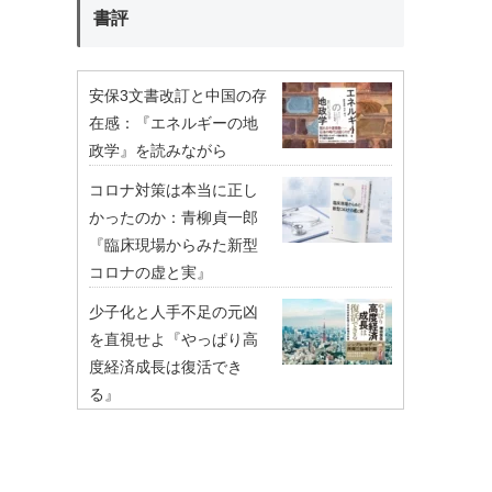
書評
安保3文書改訂と中国の存
在感：『エネルギーの地
政学』を読みながら
コロナ対策は本当に正し
かったのか：青柳貞一郎
『臨床現場からみた新型
コロナの虚と実』
少子化と人手不足の元凶
を直視せよ『やっぱり高
度経済成長は復活でき
る』