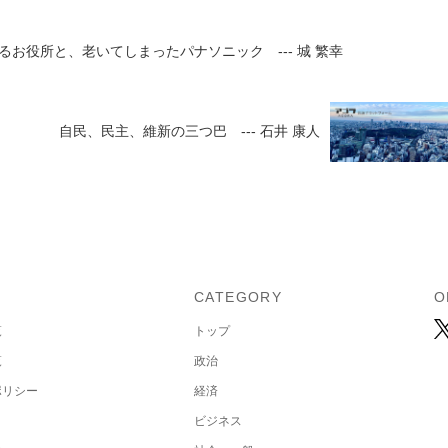
お役所と、老いてしまったパナソニック --- 城 繁幸
自民、民主、維新の三つ巴 --- 石井 康人
U
CATEGORY
O
覧
トップ
覧
政治
ポリシー
経済
ビジネス