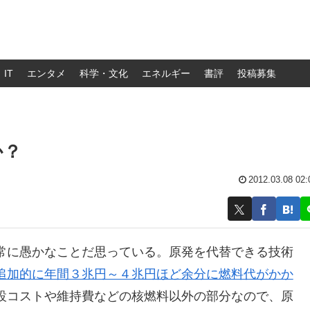
IT
エンタメ
科学・文化
エネルギー
書評
投稿募集
か？
2012.03.08 02:
常に愚かなことだ思っている。原発を代替できる技術
追加的に年間３兆円～４兆円ほど余分に燃料代がかか
設コストや維持費などの核燃料以外の部分なので、原