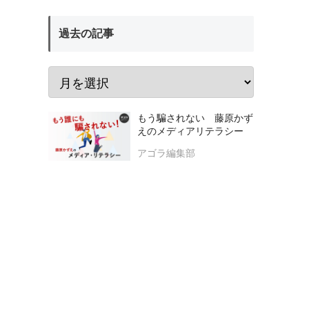
過去の記事
もう騙されない 藤原かず
えのメディアリテラシー
アゴラ編集部