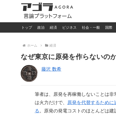
トップ
政治
経済
ビジネス
社会・一般
国際
ホーム
経済
なぜ東京に原発を作らないの
藤沢 数希
筆者は、原発を再稼働しないことは非
は火力だけで、
原発を代替するために
る
。原発の発電コストのほとんどは建