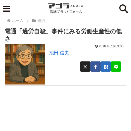
ホーム
経済
電通「過労自殺」事件にみる労働生産性の低
さ
2016.10.10 09:36
池田 信夫