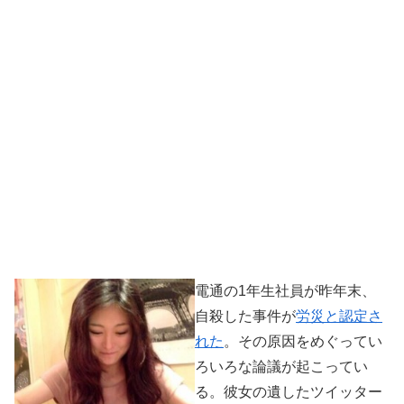
電通の1年生社員が昨年末、
自殺した事件が
労災と認定さ
れた
。その原因をめぐってい
ろいろな論議が起こってい
る。彼女の遺したツイッター