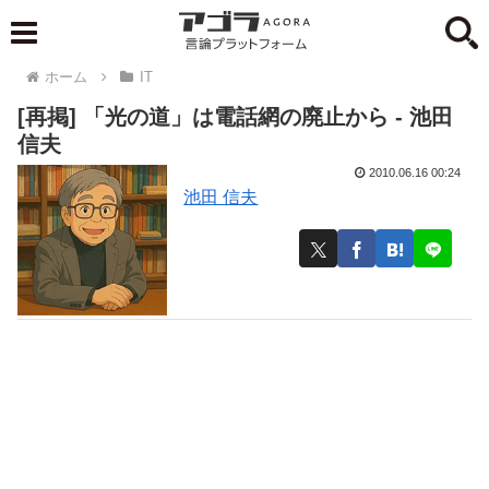
ホーム
IT
[再掲] 「光の道」は電話網の廃止から - 池田
信夫
2010.06.16 00:24
池田 信夫