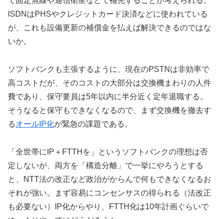
て固定無線や通信衛星などで補完することが考えられる。
ISDNはPHSやクレジットカード決済などに使われている
が、これも設備更新の補償金を払えば解決できるのではな
いか。
ソフトバンクも主張するように、現在のPSTNは非効率で
高コストだが、そのコストの大部分は交換機まわりの人件
費であり、保守要員は5年以内に半分近く定年退職する。
そうなると保守もできなくなるので、まず交換機を撤去す
る
オールIP化
が緊急の課題である。
「全世帯にIP＋FTTHを」というソフトバンクの理想は否
定しないが、両方を「構造分離」で一挙にやろうとする
と、NTT法の改正など政治がからんで何もできなくなるお
それが強い。まず容易にコンセンサスの得られる（法改正
も必要ない）IP化からやり、FTTH化は10年計画ぐらいで