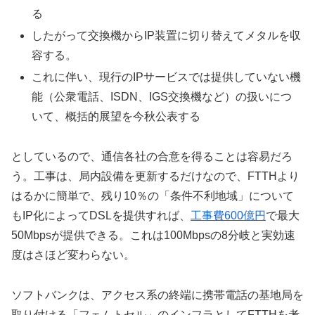
る
したがって交換機からIP装置に切り替えてメタルを収
容する。
これに伴い、現行のIPサービスでは提供していない機
能（公衆電話、ISDN、IGS交換機など）の扱いにつ
いて、概括的展望を今秋公表する
としているので、通信各社の合意を得ることは容易だろ
う。工事は、局内設備を更新するだけなので、FTTHより
はるかに簡単で、残り10％の「条件不利地域」について
もIP化によってDSLを提供すれば、
工事費600億円
で最大
50Mbpsが提供できる。これは100Mbpsの8分岐と実効速
度はさほど変わらない。
ソフトバンクは、アクセス系の終端に携帯電話の基地局を
取り付ける「フェムトセル」のインフラとしてFTTHを考