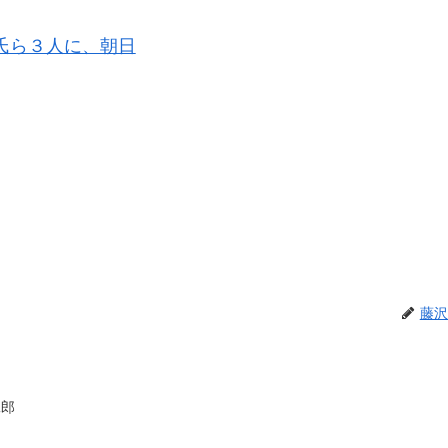
氏ら３人に、朝日
藤沢
二郎