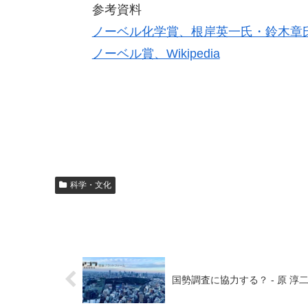
参考資料
ノーベル化学賞、根岸英一氏・鈴木章
ノーベル賞、Wikipedia
科学・文化
国勢調査に協力する？ - 原 淳