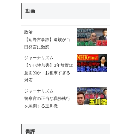
動画
政治
【辺野古事故】遺族が百
田発言に激怒
ジャーナリズム
【NHK性加害】3年放置は
意図的か：お粗末すぎる
対応
ジャーナリズム
警察官の正当な職務執行
を罵倒する玉川徹
書評