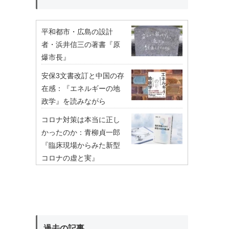
平和都市・広島の設計
者・浜井信三の著書『原
爆市長』
安保3文書改訂と中国の存
在感：『エネルギーの地
政学』を読みながら
コロナ対策は本当に正し
かったのか：青柳貞一郎
『臨床現場からみた新型
コロナの虚と実』
過去の記事