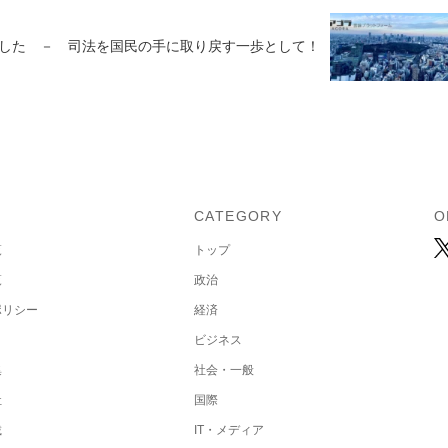
した － 司法を国民の手に取り戻す一歩として！
U
CATEGORY
O
覧
トップ
覧
政治
ポリシー
経済
ビジネス
集
社会・一般
社
国際
載
IT・メディア