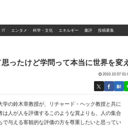
IT
エンタメ
科学・文化
エネルギー
書評
投稿募集
て思ったけど学問って本当に世界を変
2010.10.07 01:
大学の鈴木章教授が、リチャード・ヘック教授と共に
者は人が人を評価するこのような賞よりも、人の集合
ちで与える客観的な評価の方を尊重したいと思ってい