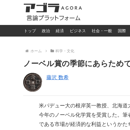
トップ
政治
経済
ビジネス
社会・一般
国際
ホーム
科学・文化
ノーベル賞の季節にあらため
藤沢 数希
米パデュー大の根岸英一教授、北海道
今年のノーベル化学賞を受賞した。筆
である市場が経済的な利益というかた