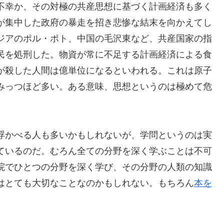
不幸か、その対極の共産思想に基づく計画経済も多く
が集中した政府の暴走を招き悲惨な結末を向かえてし
ジアのポル・ポト、中国の毛沢東など、共産国家の指
民を処刑した。物資が常に不足する計画経済による食
が殺した人間は億単位になるといわれる。これは原子
みっつほど多い。ある意味、思想というのは極めて危
浮かべる人も多いかもしれないが、学問というのは実
ているのだ。むろん全ての分野を深く学ぶことは不可
院でひとつの分野を深く学び、その分野の人類の知識
はとても大切なことなのかもしれない。もちろん
本を
。