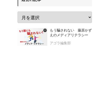
もう騙されない 藤原かず
えのメディアリテラシー
アゴラ編集部