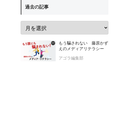
過去の記事
もう騙されない 藤原かず
えのメディアリテラシー
アゴラ編集部