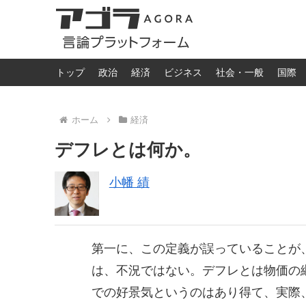
トップ
政治
経済
ビジネス
社会・一般
国際
ホーム
経済
デフレとは何か。
小幡 績
第一に、この定義が誤っていることが
は、不況ではない。デフレとは物価の
での好景気というのはあり得て、実際、