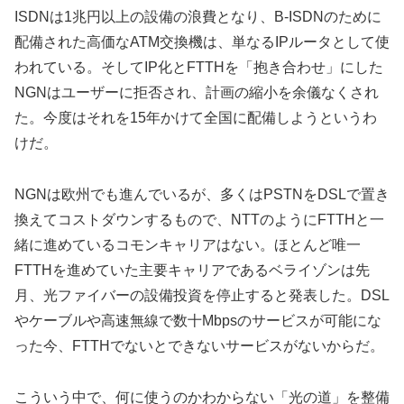
ISDNは1兆円以上の設備の浪費となり、B-ISDNのために
配備された高価なATM交換機は、単なるIPルータとして使
われている。そしてIP化とFTTHを「抱き合わせ」にした
NGNはユーザーに拒否され、計画の縮小を余儀なくされ
た。今度はそれを15年かけて全国に配備しようというわ
けだ。
NGNは欧州でも進んでいるが、多くはPSTNをDSLで置き
換えてコストダウンするもので、NTTのようにFTTHと一
緒に進めているコモンキャリアはない。ほとんど唯一
FTTHを進めていた主要キャリアであるベライゾンは先
月、光ファイバーの設備投資を停止すると発表した。DSL
やケーブルや高速無線で数十Mbpsのサービスが可能にな
った今、FTTHでないとできないサービスがないからだ。
こういう中で、何に使うのかわからない「光の道」を整備