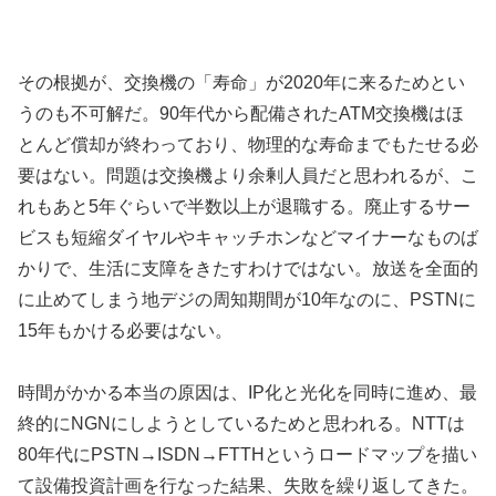
その根拠が、交換機の「寿命」が2020年に来るためとい
うのも不可解だ。90年代から配備されたATM交換機はほ
とんど償却が終わっており、物理的な寿命までもたせる必
要はない。問題は交換機より余剰人員だと思われるが、こ
れもあと5年ぐらいで半数以上が退職する。廃止するサー
ビスも短縮ダイヤルやキャッチホンなどマイナーなものば
かりで、生活に支障をきたすわけではない。放送を全面的
に止めてしまう地デジの周知期間が10年なのに、PSTNに
15年もかける必要はない。
時間がかかる本当の原因は、IP化と光化を同時に進め、最
終的にNGNにしようとしているためと思われる。NTTは
80年代にPSTN→ISDN→FTTHというロードマップを描い
て設備投資計画を行なった結果、失敗を繰り返してきた。