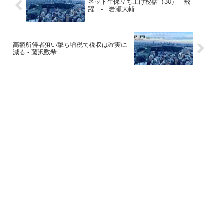
ネット生保立ち上げ秘話（30） 飛
躍 - 岩瀬大輔
高額所得者狙い撃ち増税で税収は確実に
減る - 藤沢数希