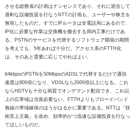
させる総務省の計画はナンセンスであり、それに迎合して
過剰な設備投資を行なうNTTの計画も、ユーザーや株主を
無視したものだ。すでにIPルータは全電話局にあるので、
IP化に必要な作業は交換機を撤去する局内工事だけであ
る。PSTNのサービスを代替するソフトウェア開発の期間
を考えても、5年あれば十分だ。アクセス系のFTTH化
は、そのあと需要に応じてやればよい。
64kbpsのPSTNを50MbpsのADSLで代替するだけで通信
速度は800倍になり、VDSLなら2000倍以上になる。これ
ならHDTVも十分な画質でオンデマンド配信でき、これ以
上の広帯域は当面必要ない。FTTHよりもブロードバンド
無線の帯域確保のほうがはるかに重要である。NTTは「技
術至上主義」を改め、効率的かつ迅速な設備投資を行なっ
てほしいものだ。