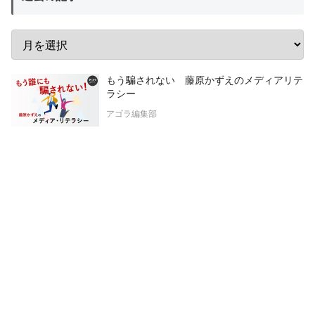
もう騙されない 藤原かずえのメディアリテ
ラシー
アゴラ編集部