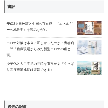
書評
安保3文書改訂と中国の存在感：『エネルギ
ーの地政学』を読みながら
コロナ対策は本当に正しかったのか：青柳貞
一郎『臨床現場からみた新型コロナの虚と
実』
少子化と人手不足の元凶を直視せよ『やっぱ
り高度経済成長は復活できる』
過去の記事