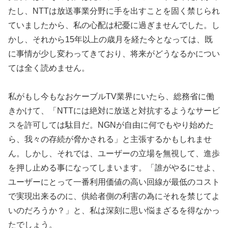
たし、NTTは放送事業分野に手を出すことを固く禁じられ
ていましたから、私の心配は杞憂に過ぎませんでした。し
かし、それから15年以上の歳月を経た今となっては、既
に事情が少し変わってきており、将来がどうなるかについ
ては全く読めません。
私がもし今もなおケーブルTV業界にいたら、総務省に働
きかけて、「NTTには絶対に放送と対抗するようなサービ
スを許可しては駄目だ。NGNが自由に何でもやり始めた
ら、我々の存続が脅かされる」と主張するかもしれませ
ん。しかし、それでは、ユーザーの立場を無視して、進歩
を押し止める事になってしまいます。「誰がやるにせよ、
ユーザーにとって一番利用価値の高い回線が最低のコスト
で実現出来るのに、供給者側の利害の為にそれを禁じてよ
いのだろうか？」と、私は深刻に思い悩まざるを得なかっ
たでしょう。