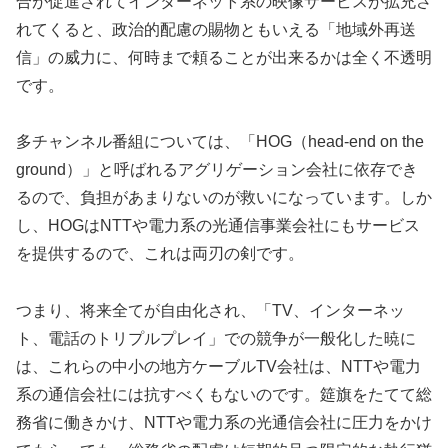
合が促進されてインターネット系の映像サービスが拡充さ
れてくると、政治的配慮の賜物ともいえる「地域外再送
信」の威力に、何時まで頼ることが出来るかは全く不透明
です。
多チャンネル番組については、「HOG（head-end on the
ground）」と呼ばれるアグリゲーション会社に依存でき
るので、負担があまりないのが救いになっています。しか
し、HOGはNTTや電力系の光通信事業会社にもサービス
を提供するので、これは両刃の剣です。
つまり、将来全てが自由化され、「TV、インターネッ
ト、電話のトリプルプレイ」での競争が一般化した暁に
は、これらの中小の地方ケーブルTV会社は、NTTや電力
系の通信会社には抗すべくもないのです。筵旗をたてて総
務省に働きかけ、NTTや電力系の光通信会社に圧力をかけ