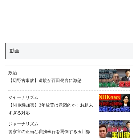
動画
政治
【辺野古事故】遺族が百田発言に激怒
ジャーナリズム
【NHK性加害】3年放置は意図的か：お粗末
すぎる対応
ジャーナリズム
警察官の正当な職務執行を罵倒する玉川徹