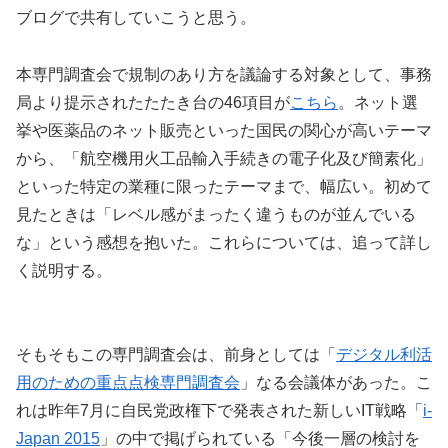
ブログで共有していこうと思う。
本専門調査会で規制のあり方を議論する対象として、事務
局より提示されたたたき台の46項目が
こちら
。ネット選
挙や医薬品のネット販売といった国民の関心が高いテーマ
から、「航空機用火工品輸入手続きの電子化及び簡素化」
といった特定の業種に限ったテーマまで、幅広い。初めて
見たときは「レベル感がまったく違うものが並んでいる
な」という感想を抱いた。これらについては、追って詳し
く説明する。
そもそもこの専門調査会は、前身としては「
デジタル利活
用のための重点点検専門調査会
」なる会議体があった。こ
れは昨年7月に自民党政権下で発表された新しいIT戦略「
i-
Japan 2015
」の中で掲げられている「今後一層の検討を