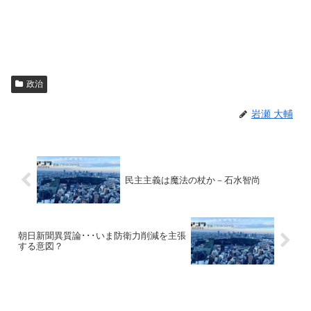
政治
岩瀬 大輔
民主主義は魔法の杖か－石水智尚
朝日新聞異質論･･･いま防衛力削減を主張
する意図？