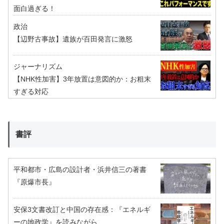
面白過ぎる！
政治
【辺野古事故】遺族が百田発言に激怒
ジャーナリズム
【NHK性加害】3年放置は意図的か：お粗末
すぎる対応
書評
平和都市・広島の設計者・浜井信三の著書
『原爆市長』
安保3文書改訂と中国の存在感：『エネルギ
ーの地政学』を読みながら