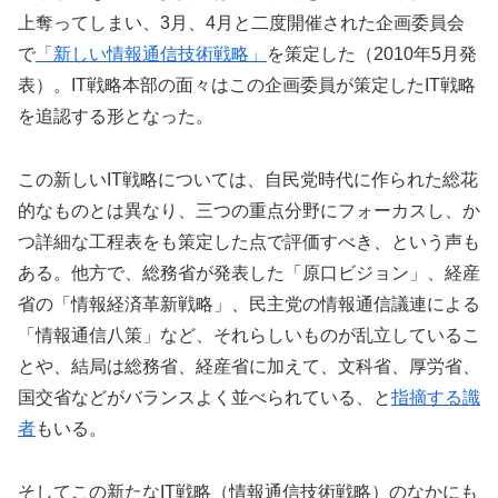
上奪ってしまい、3月、4月と二度開催された企画委員会
で
「新しい情報通信技術戦略」
を策定した（2010年5月発
表）。IT戦略本部の面々はこの企画委員が策定したIT戦略
を追認する形となった。
この新しいIT戦略については、自民党時代に作られた総花
的なものとは異なり、三つの重点分野にフォーカスし、か
つ詳細な工程表をも策定した点で評価すべき、という声も
ある。他方で、総務省が発表した「原口ビジョン」、経産
省の「情報経済革新戦略」、民主党の情報通信議連による
「情報通信八策」など、それらしいものが乱立しているこ
とや、結局は総務省、経産省に加えて、文科省、厚労省、
国交省などがバランスよく並べられている、と
指摘する識
者
もいる。
そしてこの新たなIT戦略（情報通信技術戦略）のなかにも