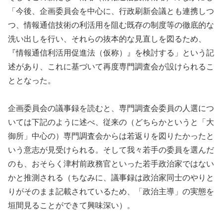
「今後、企画委員会を中心に、行政刷新会議とも連携しつ
つ、情報通信技術の利活用を阻む既存の制度等の徹底的な
洗い出しを行い、それらの抜本的な見直しを図るため、
『情報通信利活用促進法（仮称）』を検討する」という記
述があり、これに基づいて再度専門調査会が設けられるこ
ととなった。
企画委員会の議事録を読むと、専門調査会委員の人選につ
いては下記のように述べ、従来の（どちらかというと「大
御所」中心の）専門調査会からは若返りを図りたかったと
いう意志が見受けられる。そして我々若手の委員を選んだ
のも、おそらく津村前政務官といった若手政治家ではない
かと推測される（ちなみに、議事録は政治家同士のやりと
りがそのまま記載されているため、「政治主導」の実態を
垣間見ることができて興味深い）。