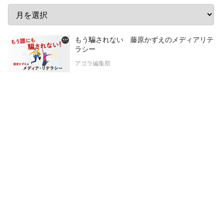
もう騙されない 藤原かずえのメディアリテ
ラシー
アゴラ編集部