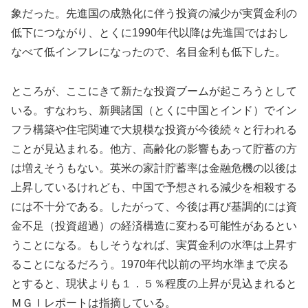
象だった。先進国の成熟化に伴う投資の減少が実質金利の
低下につながり、とくに1990年代以降は先進国ではおし
なべて低インフレになったので、名目金利も低下した。
ところが、ここにきて新たな投資ブームが起ころうとして
いる。すなわち、新興諸国（とくに中国とインド）でイン
フラ構築や住宅関連で大規模な投資が今後続々と行われる
ことが見込まれる。他方、高齢化の影響もあって貯蓄の方
は増えそうもない。英米の家計貯蓄率は金融危機の以後は
上昇しているけれども、中国で予想される減少を相殺する
には不十分である。したがって、今後は再び基調的には資
金不足（投資超過）の経済構造に変わる可能性があるとい
うことになる。もしそうなれば、実質金利の水準は上昇す
ることになるだろう。1970年代以前の平均水準まで戻る
とすると、現状よりも１．５％程度の上昇が見込まれると
ＭＧＩレポートは指摘している。