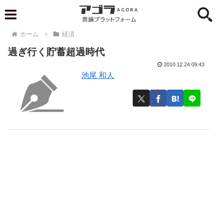
ホーム
経済
過ぎ行く貯蓄超過時代
2010.12.24 09:43
池尾 和人