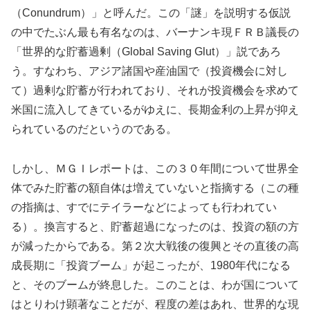
（Conundrum）」と呼んだ。この「謎」を説明する仮説
の中でたぶん最も有名なのは、バーナンキ現ＦＲＢ議長の
「世界的な貯蓄過剰（Global Saving Glut）」説であろ
う。すなわち、アジア諸国や産油国で（投資機会に対し
て）過剰な貯蓄が行われており、それが投資機会を求めて
米国に流入してきているがゆえに、長期金利の上昇が抑え
られているのだというのである。
しかし、ＭＧＩレポートは、この３０年間について世界全
体でみた貯蓄の額自体は増えていないと指摘する（この種
の指摘は、すでにテイラーなどによっても行われてい
る）。換言すると、貯蓄超過になったのは、投資の額の方
が減ったからである。第２次大戦後の復興とその直後の高
成長期に「投資ブーム」が起こったが、1980年代になる
と、そのブームが終息した。このことは、わが国について
はとりわけ顕著なことだが、程度の差はあれ、世界的な現