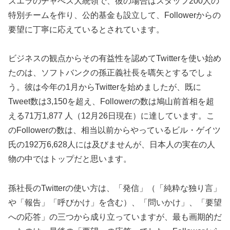
ズエラのチャべス大統領で、彼の場合はスタッフ200人の
特別チームを作り、公的基金も設立して、Followerからの
要望に丁寧に応えているとされています。
ビジネスの観点からその有益性を認めてTwitterを使い始め
たのは、ソフトバンクの孫正義社長を嚆矢とするでしょ
う。彼は今年の1月からTwitterを始めましたが、既に
Tweet数は3,150を超え、Followerの数は鳩山前首相を超
える71万1,877 人（12月26日現在）に達しています。こ
のFollowerの数は、相当以前からやっているビル・ゲイツ
氏の192万6,628人には及びませんが、日本人の実在の人
物の中ではトップだと思います。
孫社長のTwitterの使い方は、「発信」（「純粋な独り言」
や「報告」「呼びかけ」を含む）、「問いかけ」、「要望
への応答」の三つから成り立っていますが、最も画期的だ