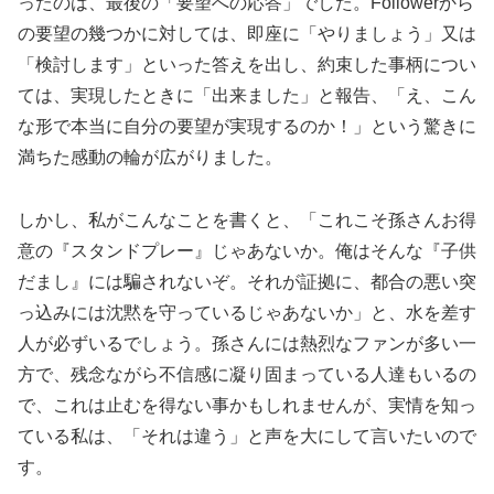
ったのは、最後の「要望への応答」でした。Followerから
の要望の幾つかに対しては、即座に「やりましょう」又は
「検討します」といった答えを出し、約束した事柄につい
ては、実現したときに「出来ました」と報告、「え、こん
な形で本当に自分の要望が実現するのか！」という驚きに
満ちた感動の輪が広がりました。
しかし、私がこんなことを書くと、「これこそ孫さんお得
意の『スタンドプレー』じゃあないか。俺はそんな『子供
だまし』には騙されないぞ。それが証拠に、都合の悪い突
っ込みには沈黙を守っているじゃあないか」と、水を差す
人が必ずいるでしょう。孫さんには熱烈なファンが多い一
方で、残念ながら不信感に凝り固まっている人達もいるの
で、これは止むを得ない事かもしれませんが、実情を知っ
ている私は、「それは違う」と声を大にして言いたいので
す。