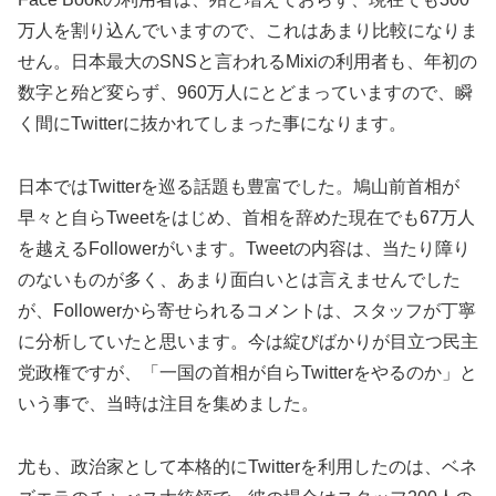
万人を割り込んでいますので、これはあまり比較になりま
せん。日本最大のSNSと言われるMixiの利用者も、年初の
数字と殆ど変らず、960万人にとどまっていますので、瞬
く間にTwitterに抜かれてしまった事になります。
日本ではTwitterを巡る話題も豊富でした。鳩山前首相が
早々と自らTweetをはじめ、首相を辞めた現在でも67万人
を越えるFollowerがいます。Tweetの内容は、当たり障り
のないものが多く、あまり面白いとは言えませんでした
が、Followerから寄せられるコメントは、スタッフが丁寧
に分析していたと思います。今は綻びばかりが目立つ民主
党政権ですが、「一国の首相が自らTwitterをやるのか」と
いう事で、当時は注目を集めました。
尤も、政治家として本格的にTwitterを利用したのは、ベネ