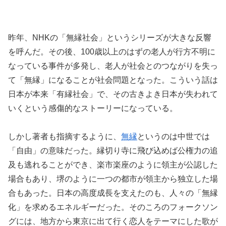
昨年、NHKの「無縁社会」というシリーズが大きな反響
を呼んだ。その後、100歳以上のはずの老人が行方不明に
なっている事件が多発し、老人が社会とのつながりを失っ
て「無縁」になることが社会問題となった。こういう話は
日本が本来「有縁社会」で、その古きよき日本が失われて
いくという感傷的なストーリーになっている。
しかし著者も指摘するように、
無縁
というのは中世では
「自由」の意味だった。縁切り寺に飛び込めば公権力の追
及も逃れることができ、楽市楽座のように領主が公認した
場合もあり、堺のように一つの都市が領主から独立した場
合もあった。日本の高度成長を支えたのも、人々の「無縁
化」を求めるエネルギーだった。そのころのフォークソン
グには、地方から東京に出て行く恋人をテーマにした歌が