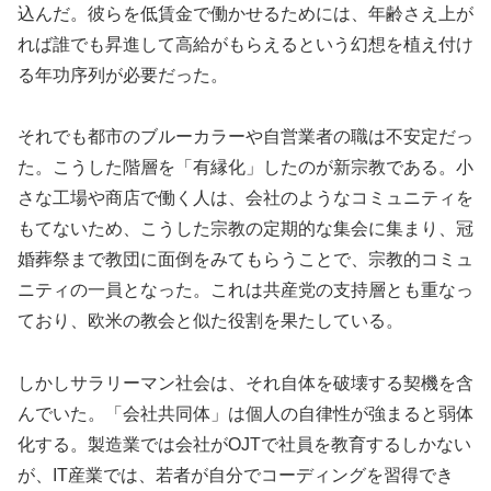
込んだ。彼らを低賃金で働かせるためには、年齢さえ上が
れば誰でも昇進して高給がもらえるという幻想を植え付け
る年功序列が必要だった。
それでも都市のブルーカラーや自営業者の職は不安定だっ
た。こうした階層を「有縁化」したのが新宗教である。小
さな工場や商店で働く人は、会社のようなコミュニティを
もてないため、こうした宗教の定期的な集会に集まり、冠
婚葬祭まで教団に面倒をみてもらうことで、宗教的コミュ
ニティの一員となった。これは共産党の支持層とも重なっ
ており、欧米の教会と似た役割を果たしている。
しかしサラリーマン社会は、それ自体を破壊する契機を含
んでいた。「会社共同体」は個人の自律性が強まると弱体
化する。製造業では会社がOJTで社員を教育するしかない
が、IT産業では、若者が自分でコーディングを習得でき