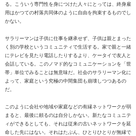
る。こういう専門性を身につけた人々にとっては、終身雇
用はかつての村落共同体のように自由を拘束するものでし
かない。
サラリーマンは子供に仕事を継承せず、子供は親とまった
く別の学校というコミュニティで生活する。家で親と一緒
にテレビを見たり電話したりするより、ケータイで友人と
会話している。このノマド的なコミュニケーションを「世
帯」単位でみることは無意味だ。社会のサラリーマン化に
よって、家庭という究極の中間集団も崩壊しつつあるの
だ。
このように会社や地域や家庭などの有縁ネットワークが弱
まると、最後に頼るのは自分しかない。新たなコミュニテ
ィができるとしても、それは従来の古いネットワークを延
命した先にはない。それはたぶん、ひとりひとりが無縁で