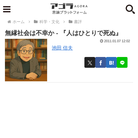
ホーム
科学・文化
書評
無縁社会は不幸か - 『人はひとりで死ぬ』
2011.01.07 12:02
池田 信夫