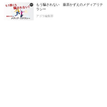
もう騙されない 藤原かずえのメディアリテ
ラシー
アゴラ編集部