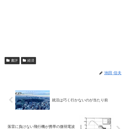
書評
経済
池田 信夫
就活は巧く行かないのが当たり前
落雷に負けない飛行機が携帯の微弱電波