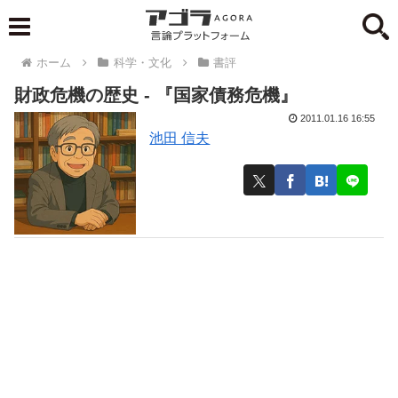
ホーム
科学・文化
書評
財政危機の歴史 - 『国家債務危機』
2011.01.16 16:55
池田 信夫