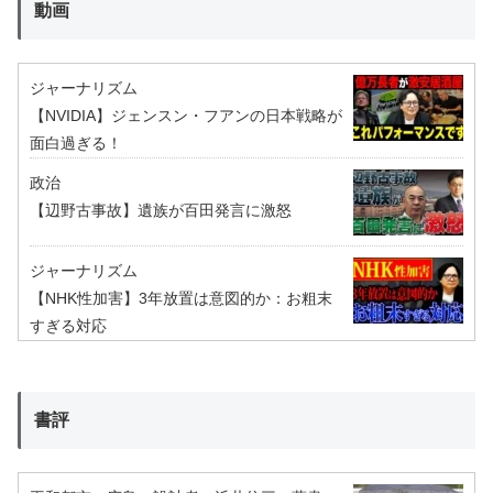
動画
ジャーナリズム
【NVIDIA】ジェンスン・フアンの日本戦略が
面白過ぎる！
政治
【辺野古事故】遺族が百田発言に激怒
ジャーナリズム
【NHK性加害】3年放置は意図的か：お粗末
すぎる対応
書評