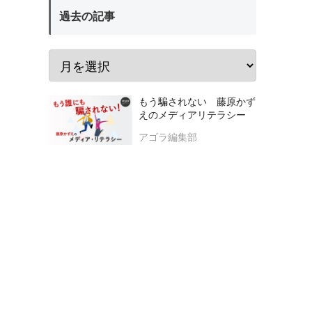
過去の記事
もう騙されない 藤原かず
えのメディアリテラシー
アゴラ編集部