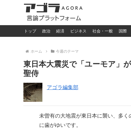
トップ
政治
経済
ビジネス
社会・一般
国際
ホーム
今週のテーマ
東日本大震災で「ユーモア」が
聖侍
アゴラ編集部
未曽有の大地震が東日本に襲い、多く
に歯がゆいです。