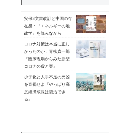
安保3文書改訂と中国の存
在感：『エネルギーの地
政学』を読みながら
コロナ対策は本当に正し
かったのか：青柳貞一郎
『臨床現場からみた新型
コロナの虚と実』
少子化と人手不足の元凶
を直視せよ『やっぱり高
度経済成長は復活でき
る』