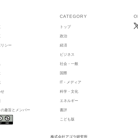
U
CATEGORY
O
覧
トップ
覧
政治
ポリシー
経済
ビジネス
集
社会・一般
社
国際
載
IT・メディア
わせ
科学・文化
項
エネルギー
トの趣旨とメンバー
書評
こども版
株式会社アゴラ研究所