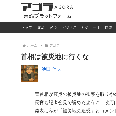
トップ
政治
経済
ビジネス
社会・一般
国際
ホーム
アゴラ
首相は被災地に行くな
池田 信夫
菅首相が震災の被災地の視察を取りや
長官も記者会見で認めたように、政府
発表に私が「被災地の迷惑」とコメン