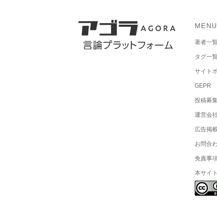
MEN
著者一
タグ一
サイト
GEPR
投稿募
運営会
広告掲
お問合
免責事
本サイ