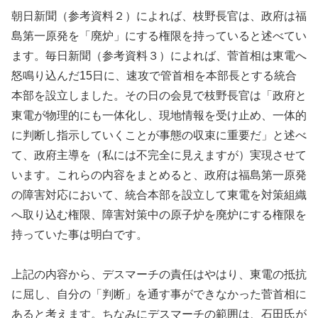
朝日新聞（参考資料２）によれば、枝野長官は、政府は福
島第一原発を「廃炉」にする権限を持っていると述べてい
ます。毎日新聞（参考資料３）によれば、菅首相は東電へ
怒鳴り込んだ15日に、速攻で管首相を本部長とする統合
本部を設立しました。その日の会見で枝野長官は「政府と
東電が物理的にも一体化し、現地情報を受け止め、一体的
に判断し指示していくことが事態の収束に重要だ」と述べ
て、政府主導を（私には不完全に見えますが）実現させて
います。これらの内容をまとめると、政府は福島第一原発
の障害対応において、統合本部を設立して東電を対策組織
へ取り込む権限、障害対策中の原子炉を廃炉にする権限を
持っていた事は明白です。
上記の内容から、デスマーチの責任はやはり、東電の抵抗
に屈し、自分の「判断」を通す事ができなかった菅首相に
あると考えます。ちなみにデスマーチの範囲は、石田氏が