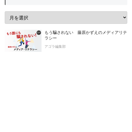
もう騙されない 藤原かずえのメディアリテ
ラシー
アゴラ編集部