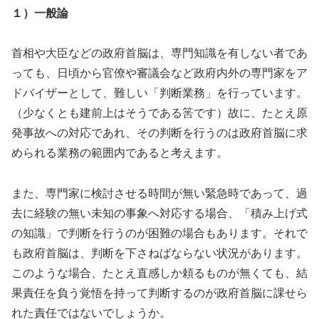
１）一般論
首相や大臣などの政府首脳は、専門知識を有しない者であ
っても、日頃から官僚や審議会など政府内外の専門家をア
ドバイザーとして、難しい「判断業務」を行っています。
（少なくとも建前上はそうである筈です）故に、たとえ原
発事故への対応であれ、その判断を行うのは政府首脳に求
められる業務の範囲内であると考えます。
また、専門家に検討させる時間が無い緊急時であって、過
去に経験の無い未知の事象へ対応する場合、「積み上げ式
の知識」で判断を行うのが困難の場合もあります。それで
も政府首脳は、判断を下さねばならない状況があります。
このような場合、たとえ直感しか頼るものが無くても、結
果責任を負う覚悟を持って判断するのが政府首脳に課せら
れた責任ではないでしょうか。