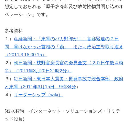
想定しておられる「原子炉冷却及び放射性物質閉じ込めオ
ペレーション」です。
参考資料
１）
産経新聞：「東電のバカ野郎が！」官邸緊迫の７日
間 貫けなかった首相の「勘」 またも政治主導取り違え
（2011.3.18 00:15）
２）
朝日新聞：枝野官房長官の会見全文〈２０日午後４時
半〉（2011年3月20日21時2分）
３）
毎日新聞：東日本大震災：原発事故で統合本部 政府
と東電（2011年3月15日 9時34分
）
４）
リーダーシップ（wiki）
(石水智尚 インターネット・ソリューションズ・リミテ
ッド役員)