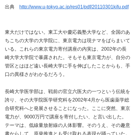
出典
http://www.u-tokyo.ac.jp/res01/pdf/20110301kifu.pdf
東大だけではない。東工大や慶応義塾大学など、全国のあ
ちこちの大学の大学院に、東京電力は現ナマをばらまいて
いる。これらの東京電力寄付講座の内実は、2002年の長
崎大学大学院で暴露された。そもそも東京電力が、自分の
管区とはほど遠い長崎大学に手を伸ばしたことからも、手
口の異様さがわかるだろう。
長崎大学医学部は、戦前の官立六医大の一つという伝統を
誇り、その大学院医学研究科を2002年4月から医歯薬学総
合研究科へと発展させることになった。ここに突然、東京
電力が、9000万円で講座を寄付したい、と言い出した。
テーマは、低線量放射線の人体影響。そのうえ、その趣意
書からして、原発推進とも受け取れる表現が踊っていた。