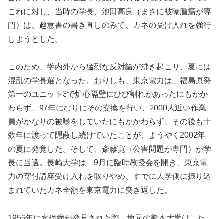
これに対し、当時の学長、池田高良（まさに被曝腫瘍が専
門）は、趣意書の書き直しのみで、カネの受け入れを強行
しようとした。
このため、学内外から猛烈な反対論が沸き起こり、夏には
混乱の学長選となった。おりしも、東京電力は、福島原発
第一のユニット3で炉心隔壁にひび割れがあったにもかか
わらず、97年にむりにその交換を行い、2000人近い作業
員がかなりの被曝をしていたにもかかわらず、その後も十
数年に渡って隠蔽し続けていたことが、ようやく2002年
の夏に発覚した。そして、斎藤寛（公害問題が専門）が学
長に当選。長崎大学は、9月に臨時教授会を開き、東京電
力の寄付講座受け入れを取りやめ、すでに大学側に振り込
まれていたカネ全額を東京電力に突き返した。
1956年に水俣病が発見された際、地元の熊本大学は、た