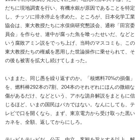
だちに現地調査を行い、有機水銀が原因であることを特定
し、チッソに排水停止を求めた。ところが、日本化学工業
協会は、東大教授たちに水俣病研究懇談会、通称「田宮委
員会」を作らせ、連中が腐った魚を喰ったせいだ、などと
いう腐敗アミン説をでっち上げ、当時のマスコミも、この
東大教授たちの権威を悪用した世論操作に乗せられて、そ
の後も被害を拡大し続けてしまった。
いままた、同じ愚を繰り返すのか。「核燃料70%の損傷」
を、燃料棒292本の7割、204本のそれぞれにほんの微細な
傷があるだけ、などという、アホな詭弁解説をまともに信
じるほど、いまの国民はバカではない。なんにしても、テ
レビで口を開くなら、まず、東京電力から受け取った黒い
カネを、全額、返してからにしろ。
テレビもテレビだ。公正、中立、客観を旨とする以上、解