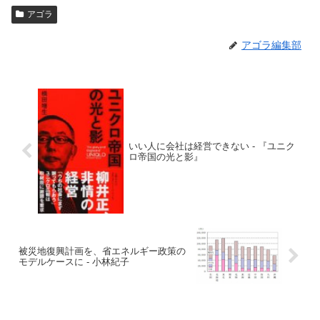
アゴラ
アゴラ編集部
いい人に会社は経営できない - 『ユニク
ロ帝国の光と影』
被災地復興計画を、省エネルギー政策の
モデルケースに - 小林紀子