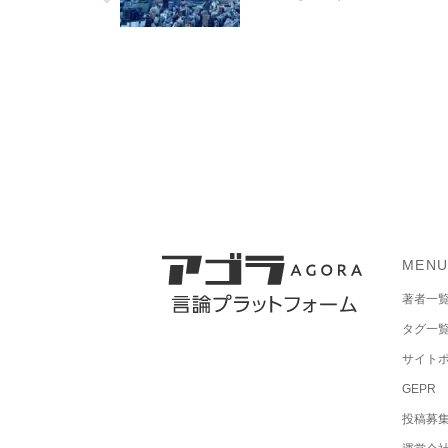
MEN
著者一
タグ一
サイト
GEPR
投稿募