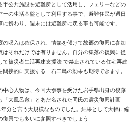
る半公共施設を避難所として活用し、フェリーなどの
アーの生活基盤として利用する事で、避難住民が週日
事に携わり、週末には避難所に戻る事も可能です。
度の収入は確保され、情熱を傾けて故郷の復興に参加
点はそれだけでは有りません。自分の集落の復興に従
して被災者生活再建支援法 で禁止されている住宅再建
を間接的に支援する一石二鳥の効果も期待できます。
の中心人物は、今回大惨事を受けた岩手県出身の後藤
ら「大風呂敷」とあだ名された同氏の震災復興計画
1年分と言う大規模なものでした。結果として大幅に縮
の復興でも多いに参照すべきでしょう。