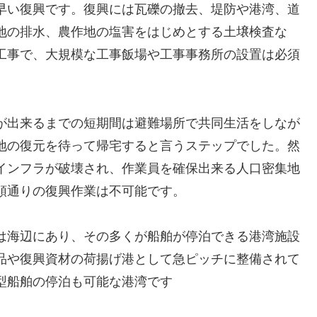
早い復興です。復興には瓦礫の撤去、堤防や港湾、道
地の排水、農作地の塩害をはじめとする土壌検査な
工事で、大規模な工事飯場や工事事務所の設置は必須
が出来るまでの短期間は避難場所で共同生活をしなが
地の復元を待って帰宅すると言うステップでした。然
インフラが破壊され、作業員を確保出来る人口密集地
順通りの復興作業は不可能です。
は海辺にあり、その多くが船舶が停泊できる港湾施設
品や復興資材の荷揚げ港として急ピッチに整備されて
型船舶の停泊も可能な港湾です