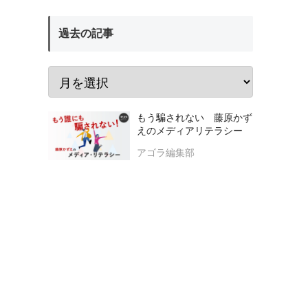
過去の記事
もう騙されない 藤原かず
えのメディアリテラシー
アゴラ編集部