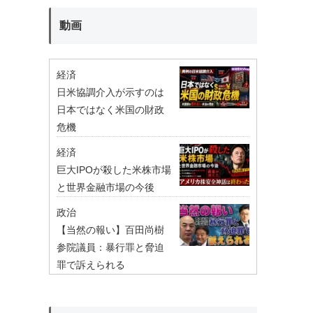
動画
経済
日米協調介入が示すのは
日本ではなく米国の財政
危機
経済
巨大IPOが殺した米株市場
と世界金融市場の今後
政治
【当然の報い】百田尚樹
参院議員：暴行罪と脅迫
罪で訴えられる