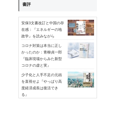
書評
安保3文書改訂と中国の存
在感：『エネルギーの地
政学』を読みながら
コロナ対策は本当に正し
かったのか：青柳貞一郎
『臨床現場からみた新型
コロナの虚と実』
少子化と人手不足の元凶
を直視せよ『やっぱり高
度経済成長は復活でき
る』