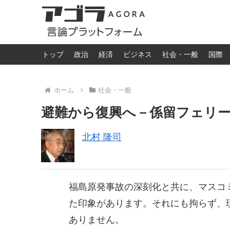
トップ
政治
経済
ビジネス
社会・一般
国際
ホーム
社会・一般
避難から復興へ－係留フェリ
北村 隆司
福島原発事故の深刻化と共に、マスコ
た印象があります。それにも拘らず、
ありません。