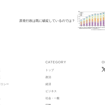
原発行政は既に破綻しているのでは？
U
CATEGORY
O
覧
トップ
覧
政治
ポリシー
経済
ビジネス
集
社会・一般