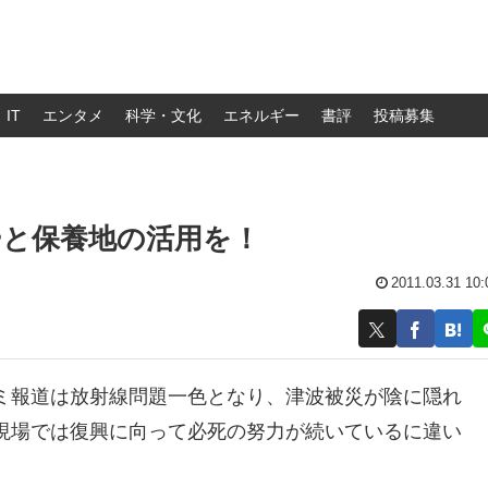
IT
エンタメ
科学・文化
エネルギー
書評
投稿募集
ーと保養地の活用を！
2011.03.31 10:
ミ報道は放射線問題一色となり、津波被災が陰に隠れ
現場では復興に向って必死の努力が続いているに違い