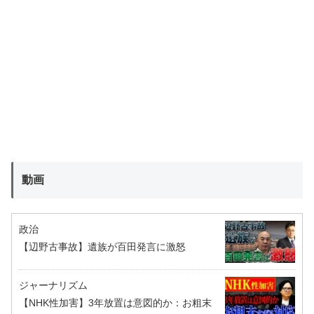
動画
政治
【辺野古事故】遺族が百田発言に激怒
ジャーナリズム
【NHK性加害】3年放置は意図的か：お粗末