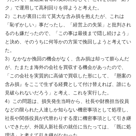
ク」で運用して高利回りを得ようと考えた。
2）これが裏目に出て莫大な含み損を抱えたが、これは
「恥ずかしい」事だったし、「経営上の失策」と批判され
るのも嫌だったので、「この事は最後まで隠し続けよう」
と決め、そのうちに何等かの方策で挽回しようと考えてい
た。
3）なかなか挽回の機会がなく、含み損は却って膨らんだ
が、たまたま海外の会社を買収する機会があったので、
「この会社を実質的に高値で買収した形にして、『懸案の
含み損』をここで生ずる経費として付け替えれば、誰にも
見破られないだろう」と考え、これを実行した。
4）この問題は、損失発生当時から、社長や財務担当役員
などの限られた人達しか知らない機密事項として処理し、
社長や関係役員が代替わりする度に機密事項として引き継
いできたが、外国人新社長の就任に当たっては、「既に処
理済」と考えて引き継がなかった。