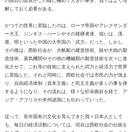
の徳目の差異がこの様に極めて大きい事を、我々はよく理
解しておく必要がある。
かつての世界に君臨したのは、ローマ帝国やアレクサンダ
ー大王、ジンギス・ハーンやその後継者達、或いは、漢、
唐、明といった中国の大帝国の「武力」だった。しかし、
その後は、西欧社会が、大帆船の建造技術、銃や大砲の製
造技術、蒸気機関やその他の機械類の製造技術を次々に進
化させて、これ等の技術に支えられた武力と経済力で世界
に君臨した。それと同時に、西欧社会では市民の力が強ま
り、自由経済体制（資本主義）と民主主義が多くの事を律
するようになり、その流れは、様々な紆余曲折を経て、ア
ジア・アフリカや米州諸国にも伝わっていった。
従って、長年固有の文化を育んできた我々日本人として
も、毎日の経済活動については、現在は西欧社会の伝統を