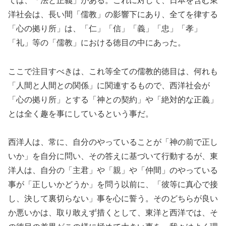
ては、「法と正義」がある。これに対して、日本を含む東
洋社会は、長い間「儒教」の影響下にあり、全てを律する
「心の拠り所」は、「仁」「信」「義」「忠」「孝」
「礼」等の「儒教」における徳目の中にあった。
ここで注目すべきは、これ等全ての儒教的徳目は、何れも
「人間と人間との関係」に関連するもので、西洋社会が
「心の拠り所」とする「神との契約」や「絶対的な正義」
とは全く趣を事にしているという事だ。
西洋人は、常に、自分のやっていることが「神の前で正し
いか」を自分に問い、その答えに基づいて行動するが、東
洋人は、自分の「主君」や「親」や「仲間」のやっている
事が「正しいかどうか」を問う以前に、「彼等に真心で接
し、決して裏切らない」事を心に誓う。そのどちらが良い
か悪いかは、取り敢えず措くとして、東洋と西洋では、そ