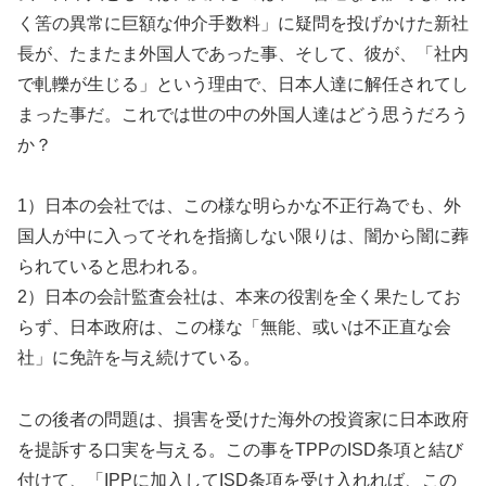
く筈の異常に巨額な仲介手数料」に疑問を投げかけた新社
長が、たまたま外国人であった事、そして、彼が、「社内
で軋轢が生じる」という理由で、日本人達に解任されてし
まった事だ。これでは世の中の外国人達はどう思うだろう
か？
1）日本の会社では、この様な明らかな不正行為でも、外
国人が中に入ってそれを指摘しない限りは、闇から闇に葬
られていると思われる。
2）日本の会計監査会社は、本来の役割を全く果たしてお
らず、日本政府は、この様な「無能、或いは不正直な会
社」に免許を与え続けている。
この後者の問題は、損害を受けた海外の投資家に日本政府
を提訴する口実を与える。この事をTPPのISD条項と結び
付けて、「IPPに加入してISD条項を受け入れれば、この