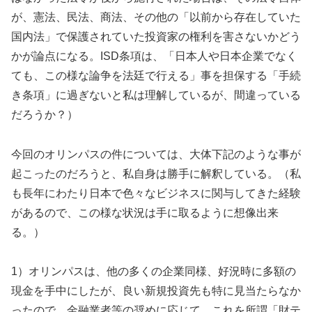
が、憲法、民法、商法、その他の「以前から存在していた
国内法」で保護されていた投資家の権利を害さないかどう
かが論点になる。ISD条項は、「日本人や日本企業でなく
ても、この様な論争を法廷で行える」事を担保する「手続
き条項」に過ぎないと私は理解しているが、間違っている
だろうか？）
今回のオリンパスの件については、大体下記のような事が
起こったのだろうと、私自身は勝手に解釈している。（私
も長年にわたり日本で色々なビジネスに関与してきた経験
があるので、この様な状況は手に取るように想像出来
る。）
1）オリンパスは、他の多くの企業同様、好況時に多額の
現金を手中にしたが、良い新規投資先も特に見当たらなか
ったので、金融業者等の奨めに応じて、これを所謂「財テ