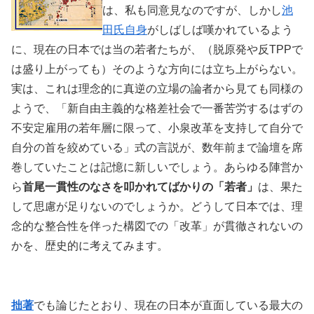
は、私も同意見なのですが、しかし
池
田氏自身
がしばしば嘆かれているよう
に、現在の日本では当の若者たちが、（脱原発や反TPPで
は盛り上がっても）そのような方向には立ち上がらない。
実は、これは理念的に真逆の立場の論者から見ても同様の
ようで、「新自由主義的な格差社会で一番苦労するはずの
不安定雇用の若年層に限って、小泉改革を支持して自分で
自分の首を絞めている」式の言説が、数年前まで論壇を席
巻していたことは記憶に新しいでしょう。あらゆる陣営か
ら
首尾一貫性のなさを叩かれてばかりの「若者」
は、果た
して思慮が足りないのでしょうか。どうして日本では、理
念的な整合性を伴った構図での「改革」が貫徹されないの
かを、歴史的に考えてみます。
拙著
でも論じたとおり、現在の日本が直面している最大の