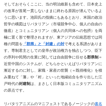
そしておそらくここに、当の明治維新も含めて、日本史上
の改革が首尾一貫しないままに終わる原因が潜んでいるよ
うに思います。池田氏の指摘にもあるとおり、米国の政治
哲学の構図はリバタリアン（市場競争中心、個人の自由の
徹底）とコミュニタリアン（個人の共同体への包摂）を両
極に置く形で整理されますが、東アジアの伝統思想では同
種の問題を
「郡県」と「封建」の対
で考える系譜がありま
す。専制君主としての皇帝が政治権力を独占しつつ、臣下
の序列や民間の生業に関しては自由競争に任せる
郡県制
＝
近世中国のシステムが、どちらかといえばリバタリアンに
漸近するのに対し、家職・家産の世襲（＝既得権化）を積
み重ねて「藩」や「村」といった地縁結合を作り出した江
戸時代の
封建制
は、まさしく日本版コミュニタリアニズム
の原点です。
リバタリアニズムのマニフェストであるノージックの
書名