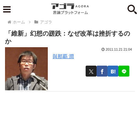
ホーム
アゴラ
「維新」幻想の蹉跌：なぜ改革は挫折するの
か
2011.11.21 21:04
與那覇 潤