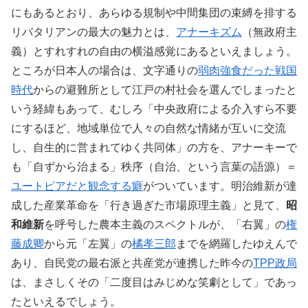
にもあるとおり、あらゆる規制や中間集団の束縛を排する
リバタリアンの最大の魅力とは、
アナーキズム
（無政府主
義）とすれすれの自由の横溢感覚にあるといえましょう。
ところが日本人の場合は、文字通りの
弱肉強食だった戦国
時代
からの避難所として江戸の村社会を選んでしまったと
いう経緯もあって、むしろ「中央政府による介入すら不要
にするほど、地域単位で人々の自然な情緒が互いに交流
し、自生的に営まれてゆく共同体」の方を、アナーキーで
も「自ずから治まる」秩序（自治、という言葉の語源）＝
ユートピアだと観念する癖
がついています。明治維新が達
成した産業革命を「行き過ぎた市場原理主義」と見て、
昭
和維新
を呼号した農本主義のスペクトルが、「右翼」の
権
藤成卿
から元「左翼」の
橘孝三郎
までを網羅したゆえんで
あり、自民党の最右派と共産党が連携した昨今の
TPP政局
は、まさしくその「二度目はみじめな笑劇として」であっ
たといえるでしょう。