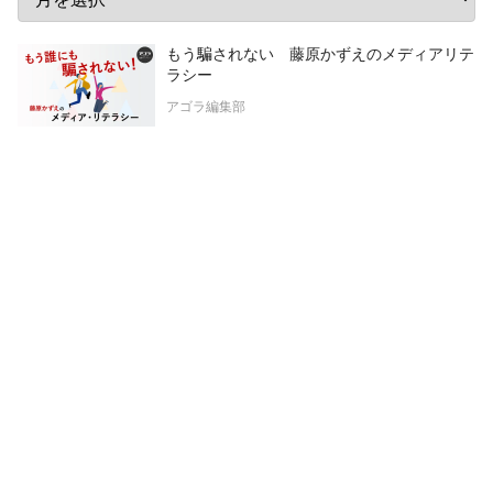
もう騙されない 藤原かずえのメディアリテ
ラシー
アゴラ編集部