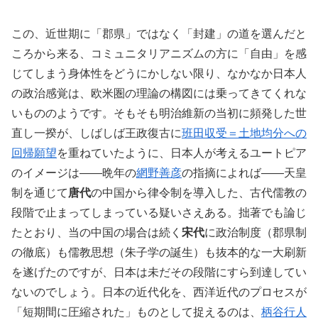
この、近世期に「郡県」ではなく「封建」の道を選んだと
ころから来る、コミュニタリアニズムの方に「自由」を感
じてしまう身体性をどうにかしない限り、なかなか日本人
の政治感覚は、欧米圏の理論の構図には乗ってきてくれな
いもののようです。そもそも明治維新の当初に頻発した世
直し一揆が、しばしば王政復古に
班田収受＝土地均分への
回帰願望
を重ねていたように、日本人が考えるユートピア
のイメージは――晩年の
網野善彦
の指摘によれば――天皇
制を通じて
唐代
の中国から律令制を導入した、古代儒教の
段階で止まってしまっている疑いさえある。拙著でも論じ
たとおり、当の中国の場合は続く
宋代
に政治制度（郡県制
の徹底）も儒教思想（朱子学の誕生）も抜本的な一大刷新
を遂げたのですが、日本は未だその段階にすら到達してい
ないのでしょう。日本の近代化を、西洋近代のプロセスが
「短期間に圧縮された」ものとして捉えるのは、
柄谷行人