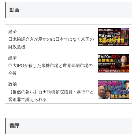
動画
経済
日米協調介入が示すのは日本ではなく米国の
財政危機
経済
巨大IPOが殺した米株市場と世界金融市場の
今後
政治
【当然の報い】百田尚樹参院議員：暴行罪と
脅迫罪で訴えられる
書評