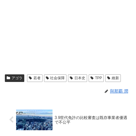
アゴラ
若者
社会保障
日本史
TPP
維新
與那覇 潤
3.9世代免許の比較審査は既存事業者優遇
で不公平