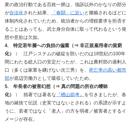
衆の政治行動である百姓一揆は、強訴以外のかなりの部分
が
合法化
された結果、
「春闘」に近い
と揶揄されるほどに
体制内化されていたため、統治者からの増税要求を拒否す
ることはあっても、武士身分自体に取って代わるという発
想や意欲は欠如。
4. 特定若年層への負担の偏重（⇒ 非正規雇用者の貧窮
化）：
江戸システムの破綻を防いだのは18世紀の100年
間にわたる総人口の安定だったが、これは農村部の過剰人
口（多くは家業を継げない次三男）を、
死亡率の高い都市
部
が底辺労働力として吸収していたため。
5. 年長者の被害幻想（⇒ 真の問題の所在の曖昧
化）：
拙著では著名な
『楢山節考』
を引きましたが、各
地の姥捨て伝説（史実ではないとされる）の系譜が示すよ
うに、若者ではなく「老人」の方を弱者／被害者とするイ
メージが存在。