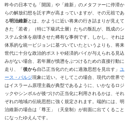
昨今の日本でも「開国」や「維新」のメタファーに停滞か
らの解放幻想を託す声が高まっていますが、その元祖であ
る
明治維新
とは、かように近い将来の行き詰まりが見えて
きた「若者」（特に下級武士層）たちの叛乱が、既成のシ
ステム全体を崩壊させた稀有な事例です。しかし、それは
体系的な統一ビジョンに基づいていたというよりも、将来
世代に十分な政治的ポストや経済的パイが与えられる見込
みがない場合、若年層が憤懣をぶつけるための直接行動に
走り、「
後から
自己正当化のために過激思想を見出す」
ユ
ース・バルジ
現象に近い。そしてこの場合、現代の世界で
はイスラーム原理主義が典型であるように、いかなるロジ
ックやシンボルが後づけの正当化に利用されるかは、それ
ぞれの地域の伝統思想に強く規定されます。端的には、明
治維新の場合は「尊王」（天皇制）が前面に出てくること
になったゆえんです。