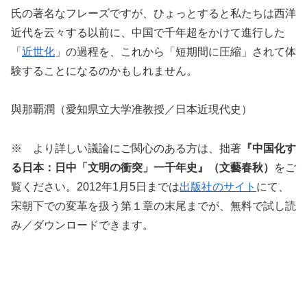
氏の著名なフレーズですが、ひょっとすると私たちは西洋
近代を云々する以前に、中国で千年超をかけて進行した
「
近世化
」の過程を、これから「短期間に圧縮」されて体
験することになるのかもしれません。
與那覇潤（愛知県立大学准教授／日本近現代史）
※ より詳しい議論にご関心のある方は、拙著
『中国化す
る日本：日中「文明の衝突」一千年史』（文藝春秋）
をご
覧ください。2012年1月5日までは
出版社のサイト
にて、
宋朝下での変革を扱う第１章の末尾までが、無料で試し読
み／ダウンロードできます。