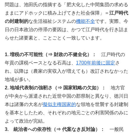
問題は、池田氏の指摘する「肥大化した中間集団の求める
ままにアドホックに積み上げてきた社会保障」＝
江戸時代
の封建制的
な生活福祉システムの
機能不全
です。実際、今
日の日本政治の停滞の要因は、かつて江戸時代を行き詰ま
らせた諸要素と、ことごとく一致しています。
1. 増税の不可能性（⇒ 財政の不健全化）：
江戸時代の
年貢の課税ベースとなる石高は、
1700年前後に固定
さ
れ、以降は（農家の実収入が増えても）改訂されなかった
地域が多い。
2. 地域代表制の強靭さ（⇒ 国家戦略の欠如）：
地方官
が中央から派遣された近世中国の郡県制と異なり、徳川日
本は諸藩の大名が
擬似主権国家的
な領地を世襲する封建制
を基本としたため、それぞれの地元ごとの利害関係のみに
よって政治が完結。
3. 統治者への依存性（⇒ 代案なき反対論）：
一般民