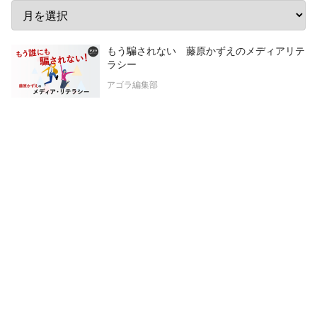
もう騙されない 藤原かずえのメディアリテ
ラシー
アゴラ編集部