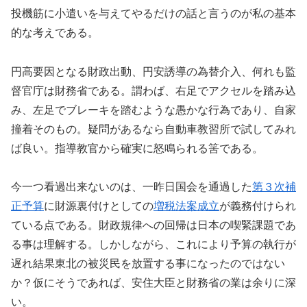
投機筋に小遣いを与えてやるだけの話と言うのが私の基本
的な考えである。
円高要因となる財政出動、円安誘導の為替介入、何れも監
督官庁は財務省である。謂わば、右足でアクセルを踏み込
み、左足でブレーキを踏むような愚かな行為であり、自家
撞着そのもの。疑問があるなら自動車教習所で試してみれ
ば良い。指導教官から確実に怒鳴られる筈である。
今一つ看過出来ないのは、一昨日国会を通過した
第３次補
正予算
に財源裏付けとしての
増税法案成立
が義務付けられ
ている点である。財政規律への回帰は日本の喫緊課題であ
る事は理解する。しかしながら、これにより予算の執行が
遅れ結果東北の被災民を放置する事になったのではない
か？仮にそうであれば、安住大臣と財務省の業は余りに深
い。