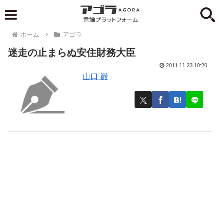
ホーム
アゴラ
迷走の止まらぬ安住財務大臣
2011.11.23 10:20
山口 巌