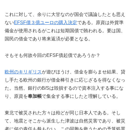
これに対して、余りに大甘なのが国会で議論したとも思え
ない
EFSF債３億ユーロの購入決定
である。原資は外貨準
備金が使用されるがこれは短期国債で賄われる。要は国、
国民の借金であり将来返済が必要となる。
そもそも何故今回のEFSF債起債であろうか？
欧州のキリギリス
が遊びほうけ、借金を膨らませ結果、貸
し手たる欧州の銀行が借金棒引きに応じざるを得なくなっ
た。当然、銀行のB/Sは毀損するので資本注入する事にな
り、原資を
奉加帳
で集金する事にしたと理解している。
東北で被災された方々は殆どが同じ日本人である。そし
て、地震とそこから派生した津波は自然災害であり、被災
者に何の責任も咎もない。この同胞を救うための予算処置