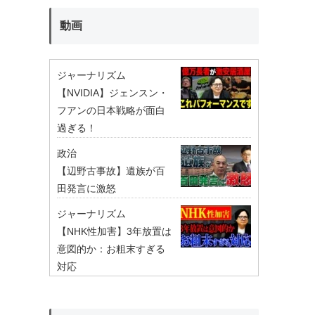
動画
ジャーナリズム
【NVIDIA】ジェンスン・
フアンの日本戦略が面白
過ぎる！
政治
【辺野古事故】遺族が百
田発言に激怒
ジャーナリズム
【NHK性加害】3年放置は
意図的か：お粗末すぎる
対応