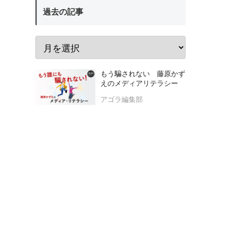
過去の記事
もう騙されない 藤原かず
えのメディアリテラシー
アゴラ編集部