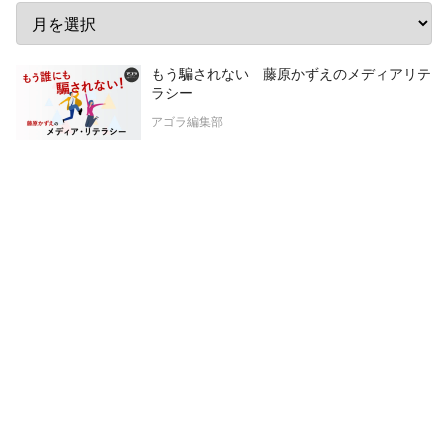
もう騙されない 藤原かずえのメディアリテ
ラシー
アゴラ編集部