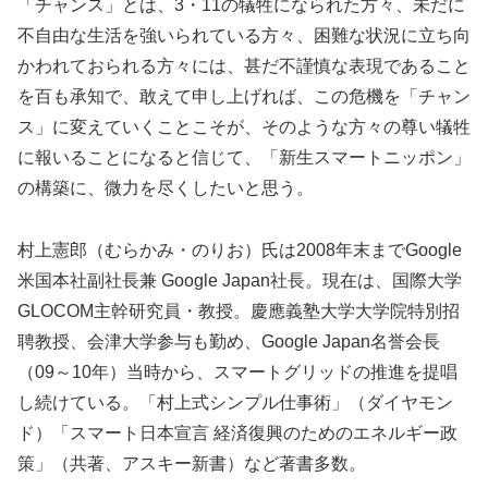
「チャンス」とは、3・11の犠牲になられた方々、未だに
不自由な生活を強いられている方々、困難な状況に立ち向
かわれておられる方々には、甚だ不謹慎な表現であること
を百も承知で、敢えて申し上げれば、この危機を「チャン
ス」に変えていくことこそが、そのような方々の尊い犠牲
に報いることになると信じて、「新生スマートニッポン」
の構築に、微力を尽くしたいと思う。
村上憲郎（むらかみ・のりお）氏は2008年末までGoogle
米国本社副社長兼 Google Japan社長。現在は、国際大学
GLOCOM主幹研究員・教授。慶應義塾大学大学院特別招
聘教授、会津大学参与も勤め、Google Japan名誉会長
（09～10年）当時から、スマートグリッドの推進を提唱
し続けている。「村上式シンプル仕事術」（ダイヤモン
ド）「スマート日本宣言 経済復興のためのエネルギー政
策」（共著、アスキー新書）など著書多数。