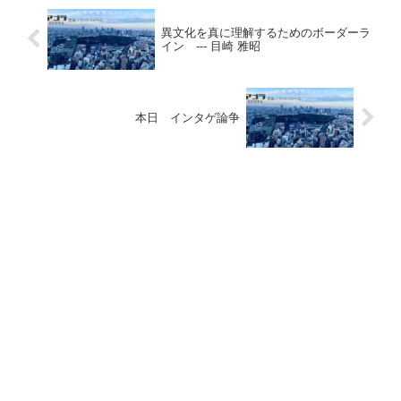
異文化を真に理解するためのボーダーラ
イン --- 目崎 雅昭
本日 インタゲ論争