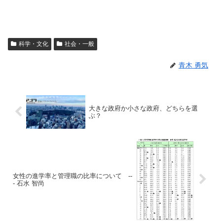
科学・文化
社会・一般
青木 勇気
大きな政府か小さな政府、どちらを選
ぶ？
女性の進学率と管理職の比率について --
- 石水 智尚