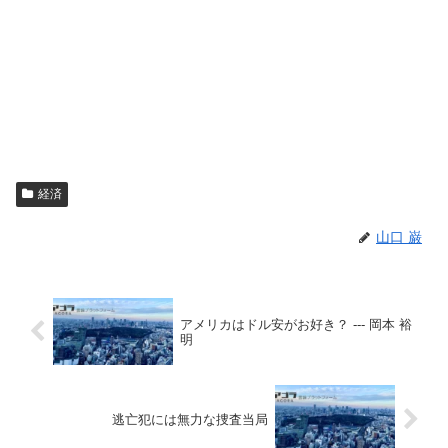
経済
山口 巌
アメリカはドル安がお好き？ --- 岡本 裕
明
逃亡犯には無力な捜査当局