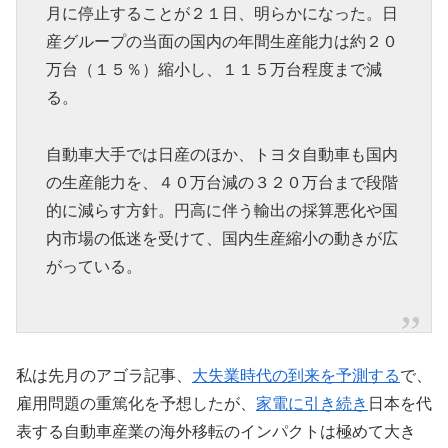
月に停止することが２１日、明らかになった。日
産グループの当面の国内の年間生産能力は約２０
万台（１５％）縮小し、１１５万台程度まで減
る。
自動車大手では日産のほか、トヨタ自動車も国内
の生産能力を、４０万台減の３２０万台まで段階
的に減らす方針。円高に伴う輸出の採算悪化や国
内市場の低迷を受けて、国内生産縮小の動きが広
がっている。
私は先月のアゴラ記事、
大失業時代の到来を予測する
で、
雇用問題の重篤化を予想したが、
家電に引き続き
日本を代
表する自動車産業の海外移転のインパクトは極めて大き