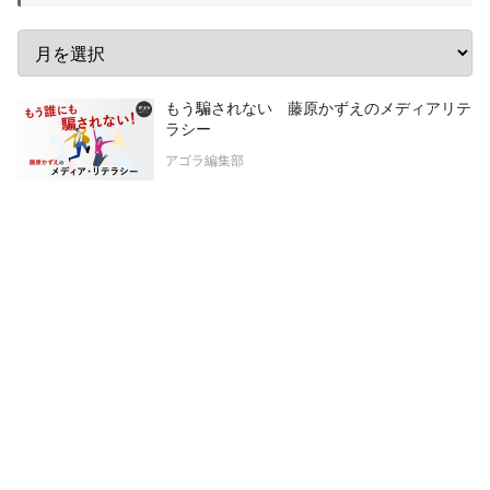
もう騙されない 藤原かずえのメディアリテ
ラシー
アゴラ編集部