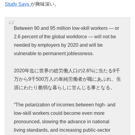
Study Says
が興味深い。
Between 90 and 95 million low-skill workers — or
2.6 percent of the global workforce — will not be
needed by employers by 2020 and will be
vulnerable to permanent joblessness.
2020年迄に世界の総労働人口の2.6%に当たる9千
万から9千500万人の単純労働者が職にあぶれ、生
涯にわたり脆弱な暮らしに甘んじる事となる。
“The polarization of incomes between high- and
low-skill workers could become even more
pronounced, slowing the advance in national
living standards, and increasing public-sector