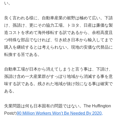
い。
良く言われる様に、自動車産業の裾野は極めて広い。下請
け、孫請け、更にその協力工場。トヨタ、日産は廉価な製
造コストを求めて海外移転する訳であるから、余程高度且
つ特殊な部品でなければ、引き続き日本から輸入してまで
購入を継続するとは考えられない。現地の安価な代替品に
転換する筈である。
自動車工場が日本から消えてしまうと言う事は、下請け、
孫請け含め一大産業群がすっぽり地域から消滅する事を意
味する訳である。残された地域が抜け殻になる事は確実で
ある。
失業問題は何も日本固有の問題ではない。The Huffington
Postの
90 Million Workers Won’t Be Needed By 2020,