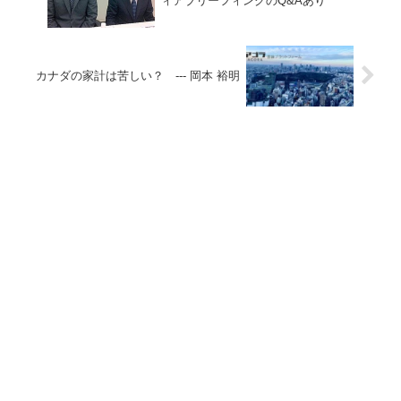
ィアブリーフィングのQ&Aあり
カナダの家計は苦しい？ --- 岡本 裕明