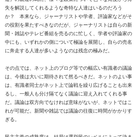
失を解説してくれるような奇特な人達はいるのだろう
か？ 本来なら、ジャーナリストや学者、評論家などがそ
の役割を果たすべきなのだが、ジャーナリストは自らの新
聞・雑誌やテレビ番組を売るのに忙しく、学者や評論家の
中にも、いずれかの側について極論を展開し、自らの売名
に奔走する人達が多いようなのは残念の極みだ。
その点では、ネット上のブログ等での幅広い有識者の議論
は、今後は大いに期待されて然るべきだ。ネットのよい事
は、有識者同士がネット上で論戦を繰り広げることも出来
るし、一般人も分け隔てなく議論に迎え入れてくれる事
だ。議論は双方向でなければ意味がないが、ネットではこ
れが可能だ。新聞や雑誌では議論の往復に時間がかかりす
ぎる。
民主主義の成熟度は、結局は選挙民のレベルによって決ま