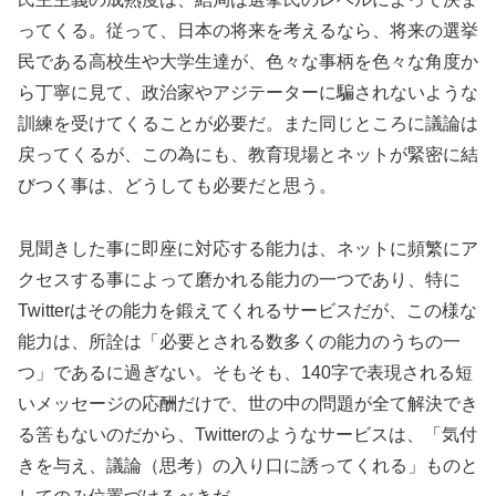
ってくる。従って、日本の将来を考えるなら、将来の選挙
民である高校生や大学生達が、色々な事柄を色々な角度か
ら丁寧に見て、政治家やアジテーターに騙されないような
訓練を受けてくることが必要だ。また同じところに議論は
戻ってくるが、この為にも、教育現場とネットが緊密に結
びつく事は、どうしても必要だと思う。
見聞きした事に即座に対応する能力は、ネットに頻繁にア
クセスする事によって磨かれる能力の一つであり、特に
Twitterはその能力を鍛えてくれるサービスだが、この様な
能力は、所詮は「必要とされる数多くの能力のうちの一
つ」であるに過ぎない。そもそも、140字で表現される短
いメッセージの応酬だけで、世の中の問題が全て解決でき
る筈もないのだから、Twitterのようなサービスは、「気付
きを与え、議論（思考）の入り口に誘ってくれる」ものと