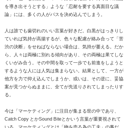
を導き出そうとする」ような「忍耐を要する真面目な議
論」には、多くの人がパスを決め込んでしまう。
人は誰でも歯切れのいい言葉が好きだ。白黒がはっきりし
ていれば気持が高揚するが、色々な配慮が絡み合って「苦
渋の決断」をせねばならない場合は、気持が萎える。だか
ら、人々は両極に別れる傾向があり、その両極は果てしな
くいがみ合う。その中間を取って一歩でも前進をしようと
するような人には人気は集まらない。結果として、一方が
他方を力で抑え込んでしまうか、或いは、その逆に、妥協
案が見つからぬままに、全てが先送りされてしまったりす
る。
今は「マーケティング」に注目が集まる世の中であり、
Catch Copy とかSound Biteとかいう言葉が重要視されて
いる。マーケティングとは「物を売る為の工夫」の事だ