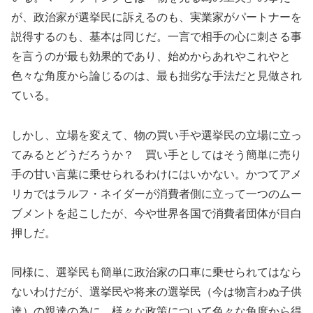
が、政治家が選挙民に訴えるのも、実業家がパートナーを
説得するのも、基本は同じだ。一言で相手の心に刺さる事
を言うのが最も効果的であり、始めからあれやこれやと
色々な角度から論じるのは、最も拙劣な手法だと見做され
ている。
しかし、立場を変えて、物の買い手や選挙民の立場に立っ
てみるとどうだろうか？ 買い手としてはそう簡単に売り
手の甘い言葉に乗せられるわけにはいかない。かつてアメ
リカではラルフ・ネイダーが消費者側に立って一つのムー
ブメントを起こしたが、今や世界各国で消費者団体が目白
押しだ。
同様に、選挙民も簡単に政治家の口車に乗せられてはなら
ないわけだが、選挙民や将来の選挙民（今は物言わぬ子供
達）の親達の為に、様々な政策について色々な角度から得