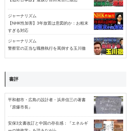
ジャーナリズム
【NHK性加害】3年放置は意図的か：お粗末
すぎる対応
ジャーナリズム
警察官の正当な職務執行を罵倒する玉川徹
書評
平和都市・広島の設計者・浜井信三の著書
『原爆市長』
安保3文書改訂と中国の存在感：『エネルギ
ーの地政学』を読みながら