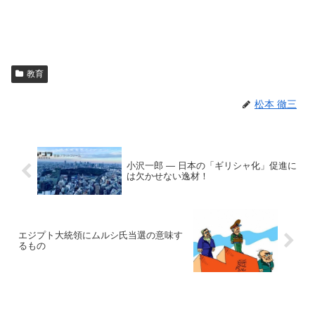
教育
松本 徹三
小沢一郎 ― 日本の「ギリシャ化」促進に
は欠かせない逸材！
エジプト大統領にムルシ氏当選の意味す
るもの