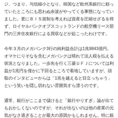
ジ、つまり、与信縮小となり、韓国など欧州系銀行に頼っ
ていたところにも思わぬ余波がやってくる事態になってい
ました。更にＢＩＳ規制を考えれば資産を圧縮せざるを得
ず、ロイヤルバンクオブスコットランドの航空機リース部
門の三井住友銀行による買収などが起こったわけです。
今年３月のメガバンク3行の純利益合計は1兆9843億円。
オマケにりそなを含むメガバンクは晴れて法人税を払える
状況となりました。一歩先を行く三菱ＵＦＪについては利
益が1兆円を僅かに下回るところで着地していますが、頭
取のインタビューからは「1兆を越えると目立っちゃう」
という笑いを隠し切れない雰囲気すら漂うのです。
通常、銀行がここまで儲けると「銀行やりすぎ」論が出て
もおかしくないのですが、それが出ないのは他の産業の元
気がなさ過ぎることが最大の原因かもしれません。特に銀