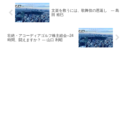
文楽を救うには、歌舞伎の恩返し --- 島
田 裕巳
壮絶・アコーディアゴルフ株主総会─24
時間、闘えますか？ --- 山口 利昭