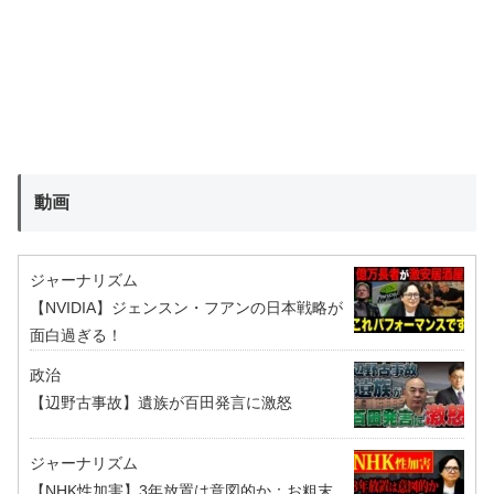
動画
ジャーナリズム
【NVIDIA】ジェンスン・フアンの日本戦略が
面白過ぎる！
政治
【辺野古事故】遺族が百田発言に激怒
ジャーナリズム
【NHK性加害】3年放置は意図的か：お粗末