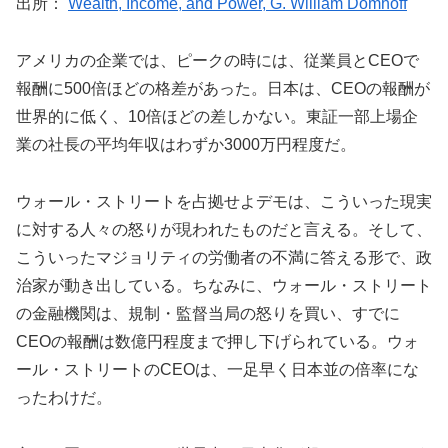
出所：
Wealth, Income, and Power, G. William Domhoff
アメリカの企業では、ピークの時には、従業員とCEOで
報酬に500倍ほどの格差があった。日本は、CEOの報酬が
世界的に低く、10倍ほどの差しかない。東証一部上場企
業の社長の平均年収はわずか3000万円程度だ。
ウォール・ストリートを占拠せよデモは、こういった現実
に対する人々の怒りが現われたものだと言える。そして、
こういったマジョリティの労働者の不満に答える形で、政
治家が動き出している。ちなみに、ウォール・ストリート
の金融機関は、規制・監督当局の怒りを買い、すでに
CEOの報酬は数億円程度まで押し下げられている。ウォ
ール・ストリートのCEOは、一足早く日本並の倍率にな
ったわけだ。