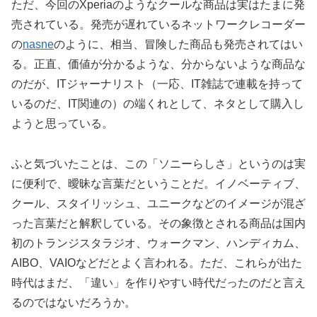
ただ、今回のXperiaのようなクールな商品は実はたまに発
売されている。発売が遅れているネットワークレコーダー
の
nasne
のように、相当、冒険した商品も発売されてはい
る。正直、価値が分かるような、分からないような商品な
のだが、ITジャーナリスト（一応、IT雑誌で連載を持って
いるのだ、IT関連の）の端くれとして、ネタとして購入し
ようと思っている。
ふと気づいたことは、この「ソニーらしさ」というのは実
に便利で、曖昧な言葉だということだ。イノベーティブ、
クール、スタイリッシュ、ユニークなどのイメージが混ざ
った言葉だと解釈している。その象徴とされる商品は国内
初のトランジスタラジオ、ウォークマン、ハンディカム、
AIBO、VAIOなどだとよく言われる。ただ、これらが出た
時代はまだ、「違い」を作りやすい時代だったのだと言え
るのではないだろうか。