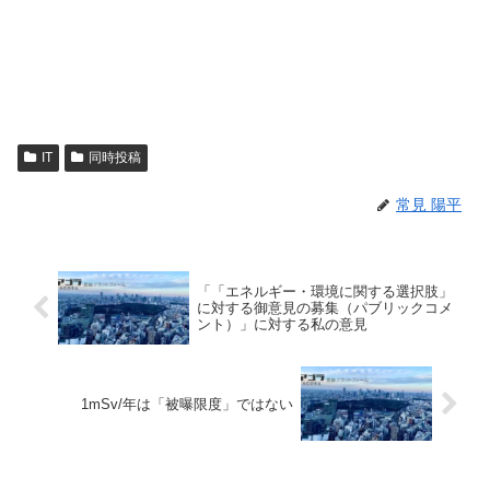
IT
同時投稿
常見 陽平
「「エネルギー・環境に関する選択肢」
に対する御意見の募集（パブリックコメ
ント）」に対する私の意見
1mSv/年は「被曝限度」ではない