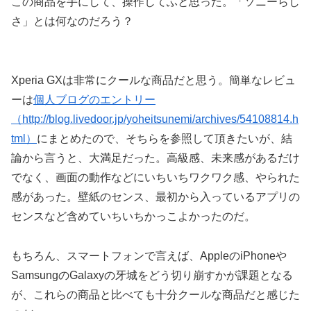
この商品を手にして、操作してふと思った。「ソニーらし
さ」とは何なのだろう？
Xperia GXは非常にクールな商品だと思う。簡単なレビュ
ーは
個人ブログのエントリー
（http://blog.livedoor.jp/yoheitsunemi/archives/54108814.h
tml）
にまとめたので、そちらを参照して頂きたいが、結
論から言うと、大満足だった。高級感、未来感があるだけ
でなく、画面の動作などにいちいちワクワク感、やられた
感があった。壁紙のセンス、最初から入っているアプリの
センスなど含めていちいちかっこよかったのだ。
もちろん、スマートフォンで言えば、AppleのiPhoneや
SamsungのGalaxyの牙城をどう切り崩すかが課題となる
が、これらの商品と比べても十分クールな商品だと感じた