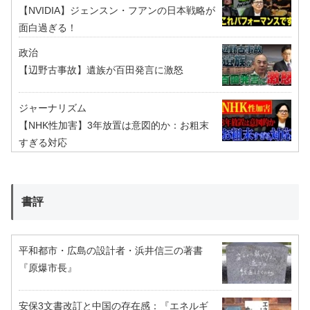
【NVIDIA】ジェンスン・フアンの日本戦略が
面白過ぎる！
政治
【辺野古事故】遺族が百田発言に激怒
ジャーナリズム
【NHK性加害】3年放置は意図的か：お粗末
すぎる対応
書評
平和都市・広島の設計者・浜井信三の著書
『原爆市長』
安保3文書改訂と中国の存在感：『エネルギ