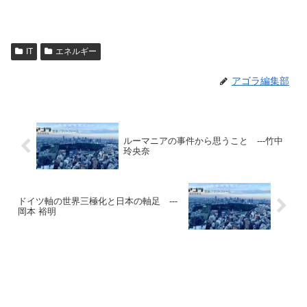
IT
エネルギー
アゴラ編集部
ルーマニアの事件から思うこと ---竹中
玲央奈
ドイツ軸の世界三極化と日本の軸足 ---
岡本 裕明