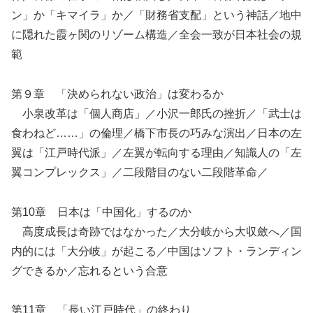
ン」か「キマイラ」か／「財務省支配」という神話／地中
に隠れた霞ヶ関のリゾーム構造／全会一致が日本社会の規
範
第９章 「決められない政治」は変わるか
小泉改革は「個人商店」／小沢一郎氏の挫折／「武士は
食わねど……」の倫理／橋下市長の巧みな演出／日本の左
翼は「江戸時代派」／左翼が転向する理由／知識人の「左
翼コンプレックス」／二段階目のない二段階革命／
第10章 日本は「中国化」するのか
高度成長は奇跡ではなかった／大分岐から大収斂へ／国
内的には「大分岐」が起こる／中国はソフト・ランディン
グできるか／忘れるという合意
第11章 「長い江戸時代」の終わり