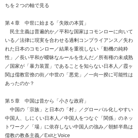
ちを２つの軸で見る
第４章 中世に始まる「失敗の本質」
民主主義は普遍的か／平和な国家はコモンローに向いて
いる／法律に現実を合わせる過剰コンプライアンス／失わ
れた日本のコモンロー／結果を重視しない「動機の純粋
性」／長い平和が曖昧なルールを生んだ／所有権の未成熟
／国家が「暴力装置」であることを知らない日本人／霞ヶ
関は儒教官僚の街／中世の「悪党」／一向一揆に可能性は
あったのか？
第５章 中国は昔から「小さな政府」
中国の「宗族」と日本の「村」／グローバル化しやすい
中国人、しにくい日本人／中国人をつなぐ「関係」のネッ
トワーク／「場」に依存しない中国人の強み／朝鮮半島は
儒教の教条主義／ExitとVoice