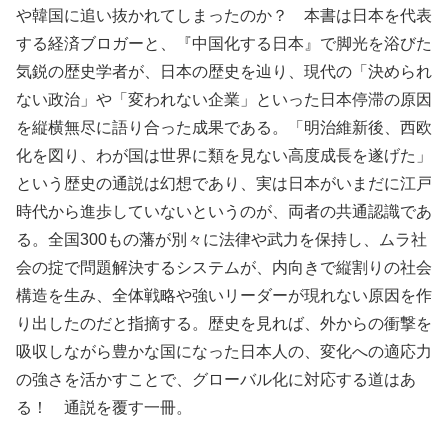
や韓国に追い抜かれてしまったのか？ 本書は日本を代表
する経済ブロガーと、『中国化する日本』で脚光を浴びた
気鋭の歴史学者が、日本の歴史を辿り、現代の「決められ
ない政治」や「変われない企業」といった日本停滞の原因
を縦横無尽に語り合った成果である。「明治維新後、西欧
化を図り、わが国は世界に類を見ない高度成長を遂げた」
という歴史の通説は幻想であり、実は日本がいまだに江戸
時代から進歩していないというのが、両者の共通認識であ
る。全国300もの藩が別々に法律や武力を保持し、ムラ社
会の掟で問題解決するシステムが、内向きで縦割りの社会
構造を生み、全体戦略や強いリーダーが現れない原因を作
り出したのだと指摘する。歴史を見れば、外からの衝撃を
吸収しながら豊かな国になった日本人の、変化への適応力
の強さを活かすことで、グローバル化に対応する道はあ
る！ 通説を覆す一冊。