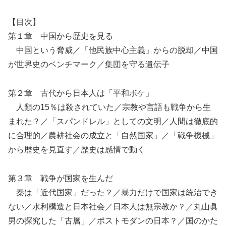
【目次】
第１章 中国から歴史を見る
中国という脅威／「他民族中心主義」からの脱却／中国
が世界史のベンチマーク／集団を守る遺伝子
第２章 古代から日本人は「平和ボケ」
人類の15％は殺されていた／宗教や言語も戦争から生
まれた？／「スパンドレル」としての文明／人間は徹底的
に合理的／農耕社会の成立と「自然国家」／「戦争機械」
から歴史を見直す／歴史は感情で動く
第３章 戦争が国家を生んだ
秦は「近代国家」だった？／暴力だけで国家は統治でき
ない／水利構造と日本社会／日本人は無宗教か？／丸山眞
男の探究した「古層」／ポストモダンの日本？／国のかた