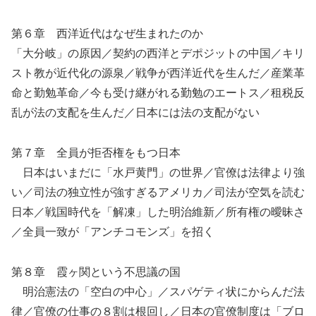
第６章 西洋近代はなぜ生まれたのか
「大分岐」の原因／契約の西洋とデポジットの中国／キリ
スト教が近代化の源泉／戦争が西洋近代を生んだ／産業革
命と勤勉革命／今も受け継がれる勤勉のエートス／租税反
乱が法の支配を生んだ／日本には法の支配がない
第７章 全員が拒否権をもつ日本
日本はいまだに「水戸黄門」の世界／官僚は法律より強
い／司法の独立性が強すぎるアメリカ／司法が空気を読む
日本／戦国時代を「解凍」した明治維新／所有権の曖昧さ
／全員一致が「アンチコモンズ」を招く
第８章 霞ヶ関という不思議の国
明治憲法の「空白の中心」／スパゲティ状にからんだ法
律／官僚の仕事の８割は根回し／日本の官僚制度は「ブロ