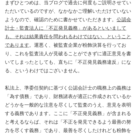
まずひとつめは、当ブログで過去に何度もご説明させてい
ただいているのですが、なかなかご理解いただけていない
ようなので、確認のために書かせていただきます。
公認会
計士・監査法人に「不正発見義務」があるといいまして
も、それは結果責任を問われるわけではない、ということ
であります
。運悪く、被監査企業が粉飾決算を行ってお
り、これを監査法人が見破ることができずに適正意見を書
いてしまったとしても、直ちに「不正発見義務違反」にな
る、というわけではございません。
私法上、準委任契約に基づく公認会計士の職務上の義務は
「為す債務」であり、財務諸表が適正に作成されているか
どうかを一般的な注意を尽くして監査のうえ、意見を表明
する義務であります。ここに「不正発見義務」が含まれる
と考えるならば、それは「不正を発見できるよう最善の努
力を尽くす義務」であり、最善を尽くしたけれども粉飾を