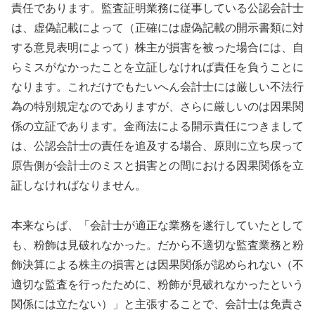
責任であります。監査証明業務に従事している公認会計士
は、虚偽記載によって（正確には虚偽記載の開示書類に対
する意見表明によって）株主が損害を被った場合には、自
らミスがなかったことを立証しなければ責任を負うことに
なります。これだけでもたいへん会計士には厳しい不法行
為の特別規定なのでありますが、さらに厳しいのは因果関
係の立証であります。金商法による開示責任につきまして
は、公認会計士の責任を追及する場合、原則に立ち戻って
原告側が会計士のミスと損害との間における因果関係を立
証しなければなりません。
本来ならば、「会計士が適正な業務を遂行していたとして
も、粉飾は見破れなかった。だから不適切な監査業務と粉
飾決算による株主の損害とは因果関係が認められない（不
適切な監査を行ったために、粉飾が見破れなかったという
関係には立たない）」と主張することで、会計士は免責さ