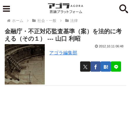
ホーム
社会・一般
法律
金融庁・不正対応監査基準（案）を法的に考
える（その１） --- 山口 利昭
2012.10.11 06:48
アゴラ編集部