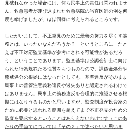
見破れなかった場合には、何ら民事上の責任は問われませ
ん。救急患者が運び込まれた救急病院の当直医師の例を何
度も挙げましたが、ほぼ同様に考えられるところです。
したがいまして、不正発見のために最善の努力を尽くす義
務とは、いったいなんだろうか？ というところに、たと
えば不正対応監査基準が参考にされる可能性があるだろ
う、ということであります。監査基準は公認会計士に向け
られた行為規範たる性質をもつものなので、課徴金処分や
懲戒処分の根拠にはなったとしても、基準違反がそのまま
民事上の善管注意義務違反や過失ありと認定されるわけで
はありません。民事上の義務違反を合理的に推認させる根
拠にはなりうるものかと思いますが、
監査制度が投資家の
ために必要と思われる範囲を超えてまで不正発見のための
監査を要求するということはありえないわけです（このあ
たりの手当てについては「その２」で述べたいと思いま