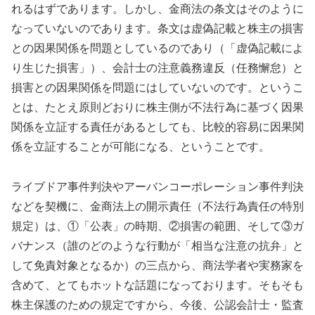
れるはずであります。しかし、金商法の条文はそのように
なっていないのであります。条文は虚偽記載と株主の損害
との因果関係を問題としているのであり（「虚偽記載によ
り生じた損害」）、会計士の注意義務違反（任務懈怠）と
損害との因果関係を問題にはしていないのです。というこ
とは、たとえ原則どおりに株主側が不法行為に基づく因果
関係を立証する責任があるとしても、比較的容易に因果関
係を立証することが可能になる、ということです。
ライブドア事件判決やアーバンコーポレーション事件判決
などを契機に、金商法上の開示責任（不法行為責任の特別
規定）は、①「公表」の時期、②損害の範囲、そして③ガ
バナンス（誰のどのような行動が「相当な注意の抗弁」と
して免責対象となるか）の三点から、商法学者や実務家を
含めて、とてもホットな話題になっております。そもそも
株主保護のための規定ですから、今後、公認会計士・監査