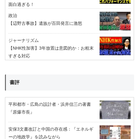
面白過ぎる！
政治
【辺野古事故】遺族が百田発言に激怒
ジャーナリズム
【NHK性加害】3年放置は意図的か：お粗末
すぎる対応
書評
平和都市・広島の設計者・浜井信三の著書
『原爆市長』
安保3文書改訂と中国の存在感：『エネルギ
ーの地政学』を読みながら