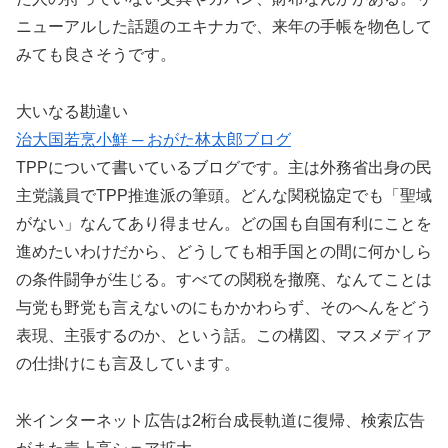
ニューアルした話題のエキナカで、来年の手帳を物色して
みても良さそうです。
大いなる勘違い
治大国若烹小鮮 ─ おがた林太郎ブログ
TPPについて書いているブログです。主は外務省出身の民
主党議員でTPP推進派の筆頭。どんな関税協定でも「聖域
がない」なんてあり得ません。どの国も自国有利にことを
進めたいわけだから、どうしても相手国との間に何かしら
の条件闘争が生じる。すべての関税を撤廃、なんてことは
与党も野党も言えないのにもかかわらず、そのへんをどう
表現、主張するのか、という話。この構図、マスメディア
の仕掛けにも言及しています。
米インターネット広告は2桁台成長軌道に復帰、検索広告