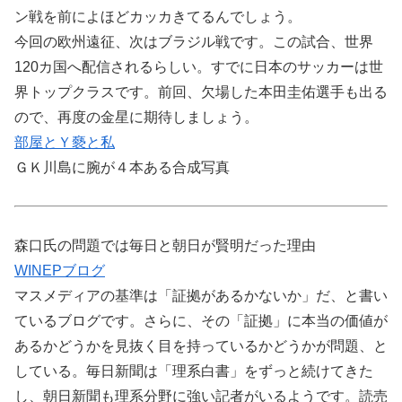
ン戦を前によほどカッカきてるんでしょう。
今回の欧州遠征、次はブラジル戦です。この試合、世界
120カ国へ配信されるらしい。すでに日本のサッカーは世
界トップクラスです。前回、欠場した本田圭佑選手も出る
ので、再度の金星に期待しましょう。
部屋とＹ褻と私
ＧＫ川島に腕が４本ある合成写真
森口氏の問題では毎日と朝日が賢明だった理由
WINEPブログ
マスメディアの基準は「証拠があるかないか」だ、と書い
ているブログです。さらに、その「証拠」に本当の価値が
あるかどうかを見抜く目を持っているかどうかが問題、と
している。毎日新聞は「理系白書」をずっと続けてきた
し、朝日新聞も理系分野に強い記者がいるようです。読売