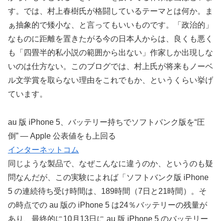
す。では、村上春樹氏が格闘しているテーマとは何か。ま
ぁ抽象的で矮小な、と言ってもいいものです。「政治的」
なものに距離を置きたがる今の日本人からは、良くも悪く
も「四畳半的私小説の範囲から出ない」作家しか出現しな
いのは仕方ない。このブログでは、村上氏が将来もノーベ
ル文学賞を取らない理由をこれでもか、というくらい挙げ
ています。
au 版 iPhone 5、バッテリー持ちでソフトバンク版を“圧
倒” — Apple 公表値をも上回る
インターネットコム
同じような製品で、なぜこんなに違うのか、というのも疑
問なんだが、この実験によれば「ソフトバンク版 iPhone
5 の連続待ち受け時間は、189時間（7日と21時間）。そ
の時点での au 版の iPhone 5 は24％バッテリーの残量が
あり、最終的に10月13日に au 版 iPhone 5 のバッテリー