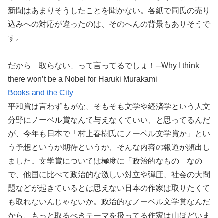
新聞はあまりそうしたことを聞かない。各紙で同氏の売り
込みへの対応が違ったのは、そのへんの背景もありそうで
す。
だから「取らない」って言ってるでしょ！─Why I think
there won’t be a Nobel for Haruki Murakami
Books and the City
平和賞は言わずもがな、そもそも文学や経済学という人文
分野にノーベル賞なんて与えなくていい、と思ってるんだ
が、今年も日本で「村上春樹氏にノーベル文学賞か」とい
う予想というか期待というか、そんな内容の報道が頻出し
ました。文学賞については極度に「政治的なもの」なの
で、他国に比べて政治的な激しい対立や弾圧、社会の大問
題などが起きているとは思えない日本の作家は取りたくて
も取れないんじゃないか。政治的なノーベル文学賞なんだ
から、もっと取るべきテーマを扱ってる作家は山ほどいま