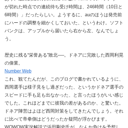
が切れた時点での連続待ち受け時間は、246時間（10日と
6時間）」だったらしい。ようするに、auのほうは発売前
にハードの調整を細かくしておいた、というわけ。ソフト
バンクは、アップルから届いたら右から左、なんでしょ
う。
歴史に残る“栄誉ある”敗北──。ドネアに完敗した西岡利晃
の偉業。
Number Web
これ、観てたんだが、このブログで書かれているように、
西岡選手は様子見をし過ぎだった、というかドネア選手の
スピードに手も足も出なかった、と言ったほうがいい感じ
でした。これほどまでに彼我の差があるのか、と驚いた。
ドネア陣営はよほど西岡対策をしてきたんでしょう。それ
に比べて帝拳側はどうだったか疑問が浮かびます。
WOWOW実況解説で浜田剛史氏が、なんか負けを予想し