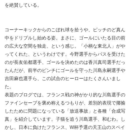
を絶賛している。
コーナーキックからのこぼれ球を拾うや、ピッチのど真ん
中をドリブルし始める姿。まさに、ゴールにいたる目の前
の広大な空間を独走、という感じ。「小柄な東北人」がや
ってくれた、というわけです。今野選手からパスを受けた
のが長友佑都選手、ゴールを決めたのは香川真司選手だっ
たんだが、前半のピンチにゴールを守った川島永嗣選手や
吉田麻也選手ら、この試合のヒーローはたくさんいまし
た。
表題のブログでは、フランス戦の神がかり的な川島選手の
ファインセーブを褒め称えるつもりが、差別的表現で揶揄
したために問題になっている「放送事故」と各種「合成写
真」を紹介しています。子猫を追う川島選手、和むわ。し
かし、日本に負けたフランス、W杯予選の天王山のスペイ