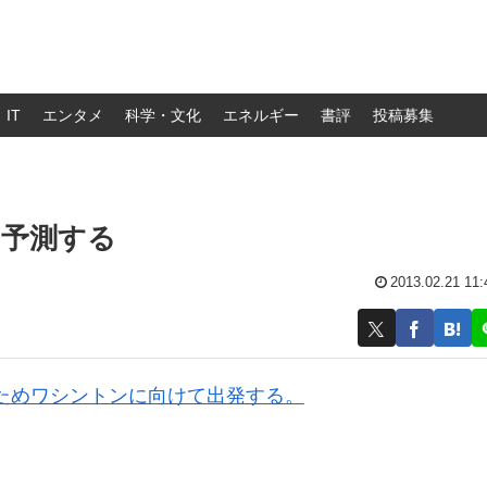
IT
エンタメ
科学・文化
エネルギー
書評
投稿募集
を予測する
2013.02.21 11:
ためワシントンに向けて出発する。