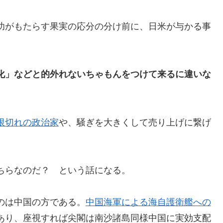
功がもたらす果実の応分の分け前に、日米が与かる事
化」などと的外れないちゃもんをつけて来るに違いな
限切れの政治家
や、騒ぎを大きくして売り上げに繋げ
ちらなのだ？ という話になる。
のは中国の方である。
中国海軍による海自護衛艦への
あり、座視すれば尖閣は南沙諸島同様中国に実効支配