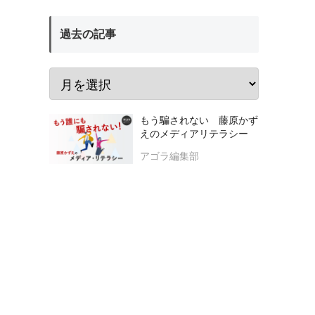
過去の記事
もう騙されない 藤原かず
えのメディアリテラシー
アゴラ編集部