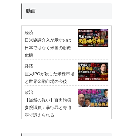
動画
経済
日米協調介入が示すのは
日本ではなく米国の財政
危機
経済
巨大IPOが殺した米株市場
と世界金融市場の今後
政治
【当然の報い】百田尚樹
参院議員：暴行罪と脅迫
罪で訴えられる