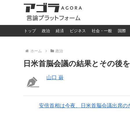
トップ
政治
経済
ビジネス
社会・一般
国際
ホーム
政治
日米首脳会議の結果とその後
山口 巌
安倍首相は今夜、日米首脳会議出席の