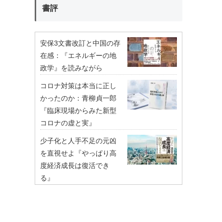
書評
安保3文書改訂と中国の存
在感：『エネルギーの地
政学』を読みながら
コロナ対策は本当に正し
かったのか：青柳貞一郎
『臨床現場からみた新型
コロナの虚と実』
少子化と人手不足の元凶
を直視せよ『やっぱり高
度経済成長は復活でき
る』