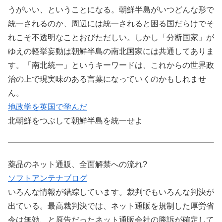
うがいい、ということになる。朝鮮半島がいつどんな形で
統一されるのか、周辺には統一されると困る国だらけでそ
れこそ不透明なことおびただしい。しかし「分断国家」が
ゆえの軽挙妄動は朝鮮半島の南北国家には共通してありま
す。「南北統一」というキーワードは、これからの世界政
治の上で現実味のある言葉になっていくのかもしれませ
ん。
地政学を英国で学んだ
北朝鮮をつぶして朝鮮半島を統一せよ
薬品のネット通販、全面解禁への流れ?
ソフトアンテナブログ
いろんな情報が錯綜しています。裁判でもいろんな判決が
出ている。最高裁判決では、ネット通販を規制した厚労省
令は無効、と原告だったネット通販会社の勝訴が確定して