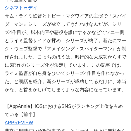
シネマトゥデイ
サム・ライミ監督とトビー・マグワイアの主演で『スパイ
ダーマン』シリーズが成立してきたわけなんだが、シリー
ズ4作目が、脚本内容や悪役を誰にするかなどでソニー側
とライミ監督サイドが揉め、シリーズが終了。新たにマー
ク・ウェブ監督で『アメイジング・スパイダーマン』が制
作されました。こっちのほうは、興行的な大成功からすで
に3部作のシリーズ化が決定しています。この記事では、
ライミ監督が自ら身をひいてシリーズ4作目を作れなかっ
た、と裏話を紹介。新シリーズが成功してるだけに、本当
かな、と首をかしげてしまうような内容になっています。
【AppAnnie】iOSにおけるSNSがランキング上位を占め
ている【前半】
APPREVIEW
非常に興味深い分析記事です。とりわけ、徐々に無料から