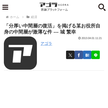
ホーム
経済
「分厚い中間層の復活」を掲げる某お役所自
身の中間層が激薄な件 --- 城 繁幸
2013.04.01 11:21
アゴラ