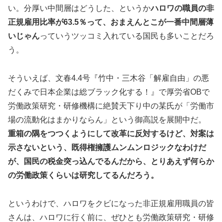
い。分厚い中間層はどうした、というか
ハロワの職員の非
正規雇用比率が63.5％って、おまえんとこが一番中間層薄
いじゃん
っていうツッコミ入れている国民も多いことだろ
う。
そういえば、文春4.4号『竹中・三木谷「解雇自由」の悪
だくみで日本企業は総ブラック化する！』で厚労省OBで
労働政策研究・研修機構に絶賛天下り中の某氏が「労働市
場の流動化はまかりならん」という御高説を展開中だ。
重箱の隅をつつくようにして改革に反対するけど、対案は
示さないという、既得権擁護ムンムンロジックなわけだ
が、国民の税金突っ込んでるんだから、とりあえず何らか
の労働政策くらいは研究してるんだろう。
というわけで、ハロワをクビになった非正規雇用職員の皆
さんは、ハロワに行く前に、ぜひとも労働政策研究・研修