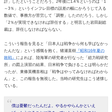
計」したということだろう。2年後に1.4％というのは「1
～3％」というインフレ目標の誤差の幅にかろうじて入る
数値で、事務方が苦労して「調整」したのだろう。しかし
「2％が実現できなければ辞任する」と明言した岩田副総
裁は、辞任しなければならない。
こういう報告を見ると「日本人は戦争から何も学ばなかっ
たんだな」という感慨を抱く。猪瀬直樹
『昭和16年夏の
敗戦』
によれば、陸海軍の研究者が行なった「総力戦研究
所」の図上演習の結果、日米戦争で負けることは明らかだ
ったが、東條英機首相は「戦争はやってみなければわから
ん」と、この報告を無視した。当時の研究生はこう述懐し
ている。
僕は憂鬱だったんだよ。やるかやらんかといえ