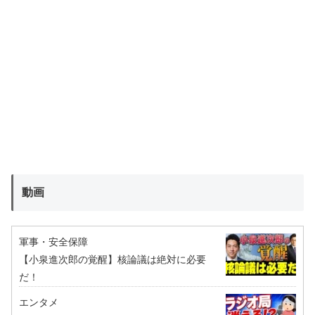
動画
軍事・安全保障
【小泉進次郎の覚醒】核論議は絶対に必要
だ！
エンタメ