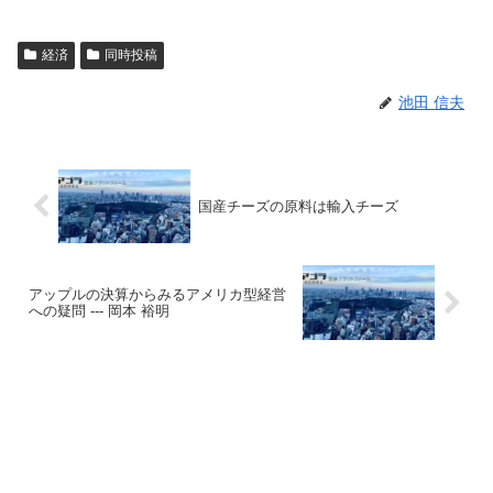
経済
同時投稿
池田 信夫
国産チーズの原料は輸入チーズ
アップルの決算からみるアメリカ型経営
への疑問 --- 岡本 裕明