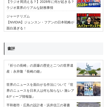
【ラジオ局消える？】2028年に何が起きる？
ラジオ業界のリアルな財務事情
ジャーナリズム
【NVIDIA】ジェンスン・フアンの日本戦略が
面白過ぎる！
書評
「祈りの長崎」の原爆の歴史と二つの世界遺
産：永井隆『長崎の鐘』
世界のニュースを面白がる作法について『世
界のニュースを日本人は何も知らない 激レア
&ディープ情報版』
平和都市・広島の設計者・浜井信三の著書