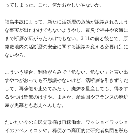
ってしまった。これ、何かおかしいやないか。
福島事故によって、新たに活断層の危険が認識されるよう
な事実が出たわけでもないようやし、震災で福井や玄海に
まで断層が広がったわけでもない。3.11の前と後とで、原
発敷地内の活断層の安全に関する認識を変える必要は別に
ないやろ。
こういう場合、利権がらみで「危ない、危ない」と言い出
すやつがおっても不思議やないけど、活断層を引きずりだ
して、再稼働を止めてみたり、廃炉を量産しても、得をす
るやつは皆無のはずや。まさか、産油国やフランスの廃炉
屋が黒幕とも思えへんしな。
だいたい今の自民党政権は再稼働命、ワッショイワッショ
イのアベノミコシや。穏便かつ高圧的に研究者集団を黙ら