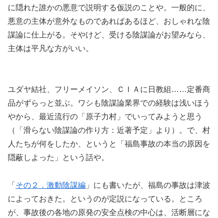
に隠れた誰かの悪意で説明する仮説のことや。一般的に、
悪意の主体が意外なものであればあるほど、おしゃれな陰
謀論に仕上がる。そやけど、受ける陰謀論がお望みなら、
主体は平凡な方がいい。
ユダヤ結社、フリーメイソン、ＣＩＡに日教組……定番商
品がずらっと並ぶ。ワシも陰謀論業界での経験は浅いほう
やから、最近流行の「原子力村」でいってみようと思う
（「滑らない陰謀論の作り方：近著予定」より）。で、村
人たちが何をしたか、というと「福島事故の本当の原因を
隠蔽しよった」という話や。
「
その２．激動陰謀編
」にも書いたが、福島の事故は津波
によっておきた。というのが定説になっている。ところ
が、事故後の各地の原発の安全点検の中心は、活断層にな