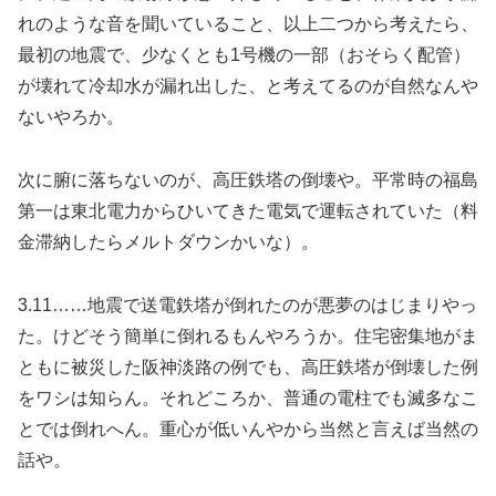
れのような音を聞いていること、以上二つから考えたら、
最初の地震で、少なくとも1号機の一部（おそらく配管）
が壊れて冷却水が漏れ出した、と考えてるのが自然なんや
ないやろか。
次に腑に落ちないのが、高圧鉄塔の倒壊や。平常時の福島
第一は東北電力からひいてきた電気で運転されていた（料
金滞納したらメルトダウンかいな）。
3.11……地震で送電鉄塔が倒れたのが悪夢のはじまりやっ
た。けどそう簡単に倒れるもんやろうか。住宅密集地がま
ともに被災した阪神淡路の例でも、高圧鉄塔が倒壊した例
をワシは知らん。それどころか、普通の電柱でも滅多なこ
とでは倒れへん。重心が低いんやから当然と言えば当然の
話や。