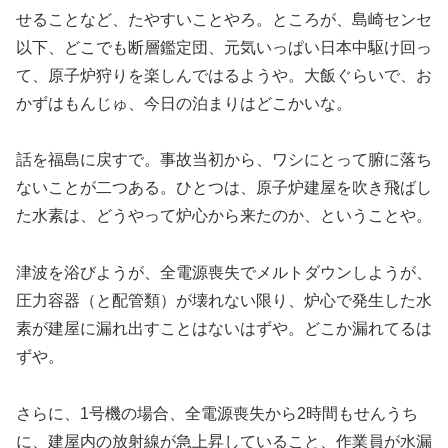
せることなど、たやすいことやろ。ところが、島崎センセ
以下、どこでも断層鑑定団、元気いっぱい日本中駆け回っ
て、原子炉狩りを楽しんではるようや。大飯ぐらいで、お
かずはもんじゅ、今日の泊まりはどこかいな。
話を福島に戻すで。事故当初から、ワシにとって腑に落ち
ないことが二つある。ひとつは、原子炉建屋を吹き飛ばし
た水素は、どうやって炉心から来たのか、ということや。
津波を浴びようが、全電源喪失でメルトダウンしようが、
圧力容器（と配管類）が壊れない限り、炉心で発生した水
素が建屋に漏れ出すことはないはずや。どこか漏れてるは
ずや。
さらに、1号機の場合、全電源喪失から2時間もせんうち
に、建屋内の放射線が急上昇していること、作業員が水漏