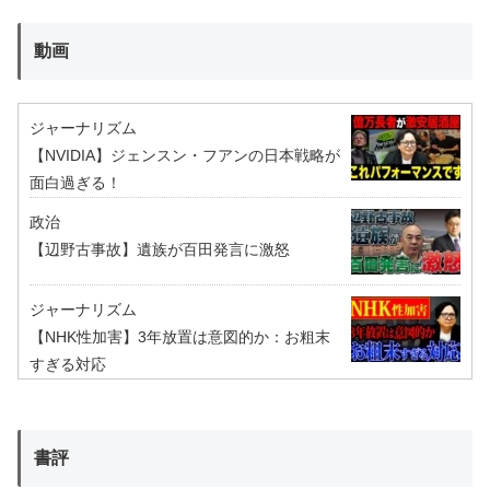
動画
ジャーナリズム
【NVIDIA】ジェンスン・フアンの日本戦略が
面白過ぎる！
政治
【辺野古事故】遺族が百田発言に激怒
ジャーナリズム
【NHK性加害】3年放置は意図的か：お粗末
すぎる対応
書評