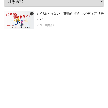
もう騙されない 藤原かずえのメディアリテ
ラシー
アゴラ編集部