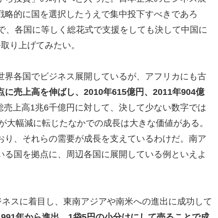
戦略的に国を選択したうえで集中投下すべきであろ
れで、各国に等しく総花式で支援をしても決して中国に
つ取り上げてみたい。
世界各国でビジネス展開しているが、アフリカにも古
に売上高を伸ばし、2010年615億円、2011年904億
総売上高1兆6千億円に対して、決して少ない数字では
上が大幅減に転じたなかでの成長は大きな価値がある。
おり、それらの需要が成長を支えているわけだ。南ア
いる国を拠点に、周辺各国に展開している例といえよ
ジネスに着目し、東南アジアや南米への進出に成功して
991年から進出。1袋5円の小分けにして売ることで成