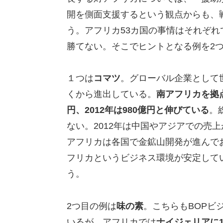
開を側面支援するという観点からも、
う。アフリカ53カ国の事情はそれぞ
勝てない。そこでヒントとなる例を2
１つは
コマツ
。グローバル企業として
くから進出している。
南アフリカを拠点
円、2012年は980億円と伸びている
。
ない。2012年は中国やアジアでの売
アフリカは各国で金鉱山開発が進んで
フリカというビジネス環境が安定して
う。
2つ目の例は
味の素
。こちらもBOPビ
いるが、アフリカでは
ナイジェリアに1