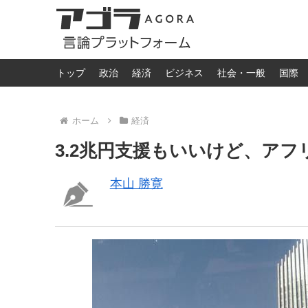
トップ
政治
経済
ビジネス
社会・一般
国際
ホーム
経済
3.2兆円支援もいいけど、ア
本山 勝寛