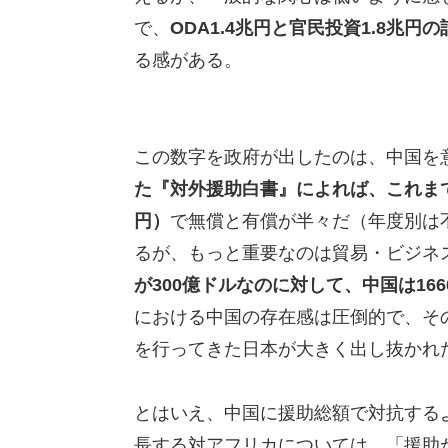
で、
ODA1.4兆円と官民投資1.8兆円
る感がある。
この数字を政府が出したのは、中国を意
た『対外援助白書』によれば、これまで
円）
で無償と有償が半々だ（年度別は
るが、もっと重要なのは貿易・ビジネ
が300億ドルなのに対して、中国は16
における中国の存在感は圧倒的で、そ
を行ってきた日本が大きく出し抜かれ
とはいえ、中国に援助総額で対抗する
長する対アフリカについては、「援助