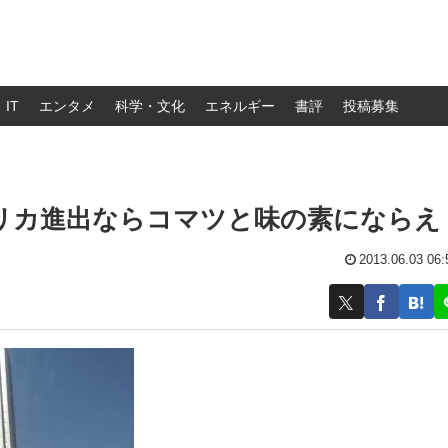
IT
エンタメ
科学・文化
エネルギー
書評
投稿募集
フリカ進出ならコマツと味の素にならえ
2013.06.03 06: