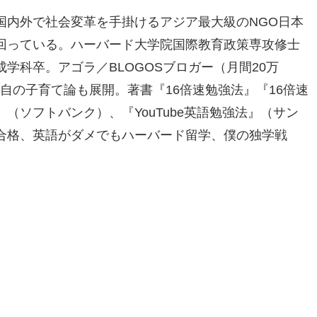
国内外で社会変革を手掛けるアジア最大級のNGO日本
回っている。ハーバード大学院国際教育政策専攻修士
学科卒。アゴラ／BLOGOSブロガー（月間20万
独自の子育て論も展開。著書『16倍速勉強法』『16倍速
（ソフトバンク）、『YouTube英語勉強法』（サン
合格、英語がダメでもハーバード留学、僕の独学戦