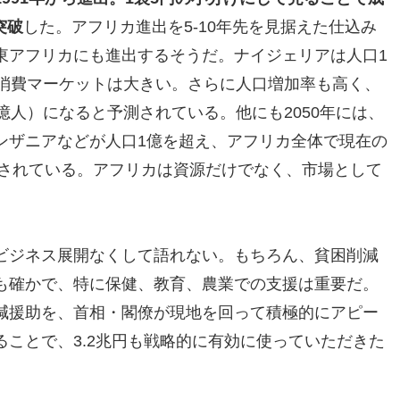
突破
した。アフリカ進出を5-10年先を見据えた仕込み
東アフリカにも進出するそうだ。ナイジェリアは人口1
、消費マーケットは大きい。さらに人口増加率も高く、
は7億人）になると予測されている。他にも2050年には、
ンザニアなどが人口1億を超え、アフリカ全体で現在の
測されている。アフリカは資源だけでなく、市場として
ビジネス展開なくして語れない。もちろん、貧困削減
も確かで、特に保健、教育、農業での支援は重要だ。
減援助を、首相・閣僚が現地を回って積極的にアピー
ことで、3.2兆円も戦略的に有効に使っていただきた