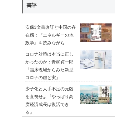
書評
安保3文書改訂と中国の存
在感：『エネルギーの地
政学』を読みながら
コロナ対策は本当に正し
かったのか：青柳貞一郎
『臨床現場からみた新型
コロナの虚と実』
少子化と人手不足の元凶
を直視せよ『やっぱり高
度経済成長は復活でき
る』