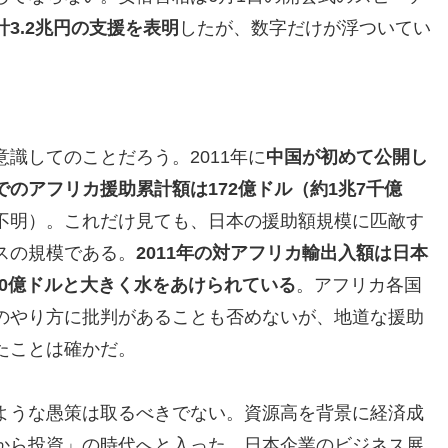
の計3.2兆円の支援を表明
したが、数字だけが浮ついてい
識してのことだろう。2011年に
中国が初めて公開し
のアフリカ援助累計額は172億ドル（約1兆7千億
不明）。これだけ見ても、日本の援助額規模に匹敵す
スの規模である。
2011年の対アフリカ輸出入額は日本
60億ドルと大きく水をあけられている
。アフリカ各国
のやり方に批判があることも否めないが、地道な援助
たことは確かだ。
ような愚策は取るべきでない。資源高を背景に経済成
から投資」の時代へと入った。日本企業のビジネス展