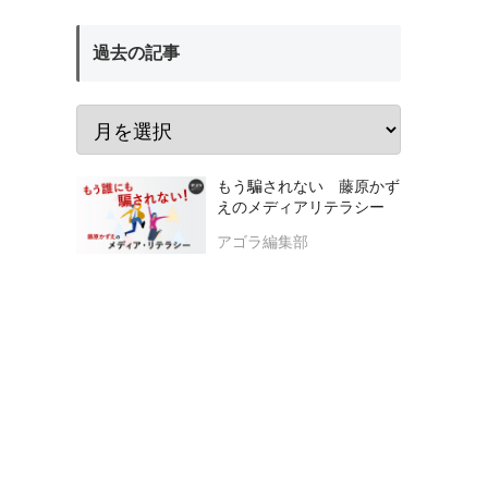
過去の記事
もう騙されない 藤原かず
えのメディアリテラシー
アゴラ編集部