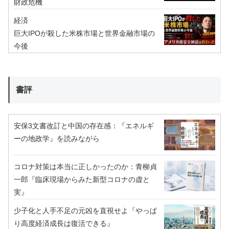
財政危機
経済
巨大IPOが殺した米株市場と世界金融市場の
今後
書評
安保3文書改訂と中国の存在感：『エネルギ
ーの地政学』を読みながら
コロナ対策は本当に正しかったのか：青柳貞
一郎『臨床現場からみた新型コロナの虚と
実』
少子化と人手不足の元凶を直視せよ『やっぱ
り高度経済成長は復活できる』