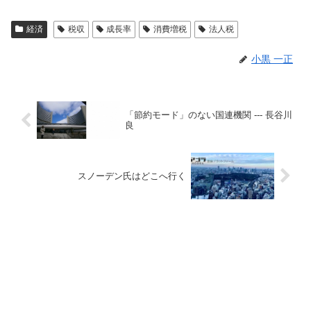
経済
税収
成長率
消費増税
法人税
小黒 一正
「節約モード」のない国連機関 --- 長谷川
良
スノーデン氏はどこへ行く