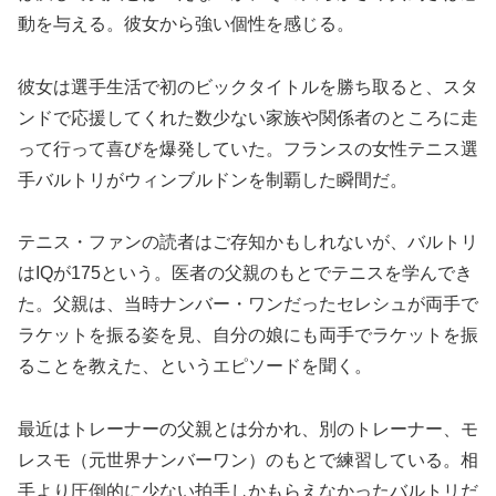
動を与える。彼女から強い個性を感じる。
彼女は選手生活で初のビックタイトルを勝ち取ると、スタ
ンドで応援してくれた数少ない家族や関係者のところに走
って行って喜びを爆発していた。フランスの女性テニス選
手バルトリがウィンブルドンを制覇した瞬間だ。
テニス・ファンの読者はご存知かもしれないが、バルトリ
はIQが175という。医者の父親のもとでテニスを学んでき
た。父親は、当時ナンバー・ワンだったセレシュが両手で
ラケットを振る姿を見、自分の娘にも両手でラケットを振
ることを教えた、というエピソードを聞く。
最近はトレーナーの父親とは分かれ、別のトレーナー、モ
レスモ（元世界ナンバーワン）のもとで練習している。相
手より圧倒的に少ない拍手しかもらえなかったバルトリだ