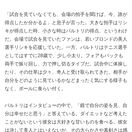
「試合を見ていなくても、会場の拍手を聞けば、今、誰が
得点したか分かるよ」と息子が言った。大きな拍手はリシ
キが得点した時、小さな時はバルトリの得点、というわけ
だ。会場で試合を見ていたファンは、若いブロンドの美人
選手リシキを応援していた。一方、バルトリはテニス選手
としてはすでに28歳で、少し小太り。フォアもバックも
両手で振り回し、力で押し切るタイプだ。試合中に体操し
たり、その仕草は少々、奇人と受け取られてきた。相手が
自分をどのように見ているかなどまったく気にする様子も
なく、ボールに食らい付く。
バルトリはインタビューの中で、「鏡で自分の姿を見、自
分は幸せだと思う」と答えている。ダイエットなど考えた
ことがないという彼女は大好きな甘いものを食べる。彼女
は決して美人とはいえないが、その大らかさや真剣さは感