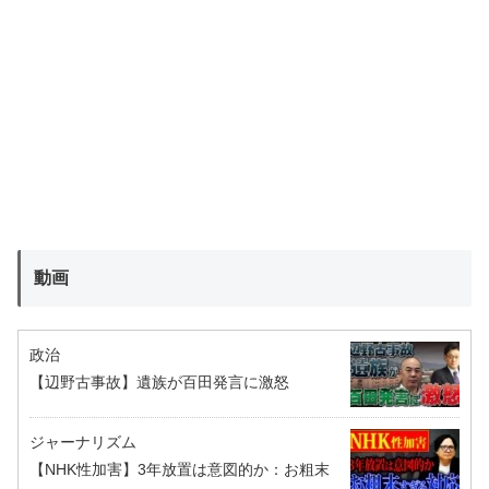
動画
政治
【辺野古事故】遺族が百田発言に激怒
ジャーナリズム
【NHK性加害】3年放置は意図的か：お粗末